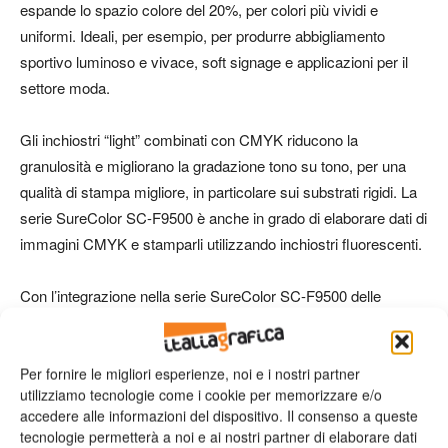
espande lo spazio colore del 20%, per colori più vividi e
uniformi. Ideali, per esempio, per produrre abbigliamento
sportivo luminoso e vivace, soft signage e applicazioni per il
settore moda.
Gli inchiostri “light” combinati con CMYK riducono la
granulosità e migliorano la gradazione tono su tono, per una
qualità di stampa migliore, in particolare sui substrati rigidi. La
serie SureColor SC-F9500 è anche in grado di elaborare dati di
immagini CMYK e stamparli utilizzando inchiostri fluorescenti.
Con l’integrazione nella serie SureColor SC-F9500 delle
funzioni NVT (Nozzle Verification Technology) e POL (Part
OverLap) l’impegno di Epson per l’affidabilità è evidente.
Queste tecnologie rilevano automaticamente le condizioni degli
Per fornire le migliori esperienze, noi e i nostri partner
utilizziamo tecnologie come i cookie per memorizzare e/o
ugelli e regolano di conseguenza la qualità di stampa, per
accedere alle informazioni del dispositivo. Il consenso a queste
garantire prestazioni costanti e affidabili, mentre per ridurre i
tecnologie permetterà a noi e ai nostri partner di elaborare dati