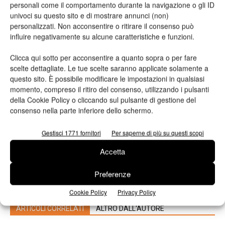
tempi di fermo e mantenere un’elevata produttività le testine di
personali come il comportamento durante la navigazione o gli ID
stampa sono sostituibili dall’utente e non richiedono strumenti
univoci su questo sito e di mostrare annunci (non)
personalizzati. Non acconsentire o ritirare il consenso può
speciali o interventi di assistenza.
influire negativamente su alcune caratteristiche e funzioni.
Clicca qui sotto per acconsentire a quanto sopra o per fare
scelte dettagliate. Le tue scelte saranno applicate solamente a
questo sito. È possibile modificare le impostazioni in qualsiasi
momento, compreso il ritiro del consenso, utilizzando i pulsanti
della Cookie Policy o cliccando sul pulsante di gestione del
consenso nella parte inferiore dello schermo.
Gestisci 1771 fornitori
Per saperne di più su questi scopi
Articolo precedente
Prossimo articolo
Accetta
La Commerciale: terza HP
Zünd presenta un innovativo
Indigo 6K per ampliare le
ausilio di carico con
Preferenze
soluzioni di stampa digitale
registrazione integrata
Cookie Policy
Privacy Policy
ARTICOLI CORRELATI
ALTRO DALL'AUTORE