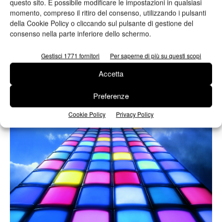
questo sito. È possibile modificare le impostazioni in qualsiasi
UltraChrome DS
momento, compreso il ritiro del consenso, utilizzando i pulsanti
Valeria Teruzzi
03/04/2014
della Cookie Policy o cliccando sul pulsante di gestione del
consenso nella parte inferiore dello schermo.
Mondo carta
Da Epson la carta fotografica per
Gestisci 1771 fornitori
Per saperne di più su questi scopi
applicazioni artistiche
Accetta
L'ispirazione al Giappone accende la creatività
Valeria Teruzzi
18/11/2013
Preferenze
Cookie Policy
Privacy Policy