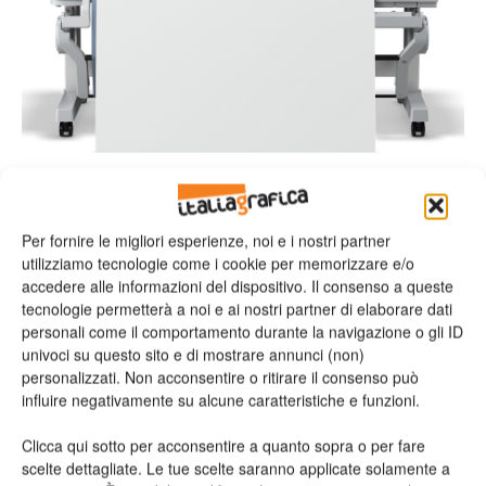
Wide format
SureColor SC-T7200, SC-T5200 e SC-
Per fornire le migliori esperienze, noi e i nostri partner
T3200 a 4 colori e alta velocità,...
utilizziamo tecnologie come i cookie per memorizzare e/o
Gamma versatile formata da nove modelli di stampanti di
accedere alle informazioni del dispositivo. Il consenso a queste
grande formato, disponibili in larghezze diverse e con funzioni di
tecnologie permetterà a noi e ai nostri partner di elaborare dati
scansione per un’elevata produttività.
personali come il comportamento durante la navigazione o gli ID
Valeria Teruzzi
20/05/2014
univoci su questo sito e di mostrare annunci (non)
personalizzati. Non acconsentire o ritirare il consenso può
influire negativamente su alcune caratteristiche e funzioni.
Supporti
La carta DS Transfer Production di Epson
Clicca qui sotto per acconsentire a quanto sopra o per fare
per la stampa di...
scelte dettagliate. Le tue scelte saranno applicate solamente a
Si aggiunge alle stampanti SureColor e agli inchiostri