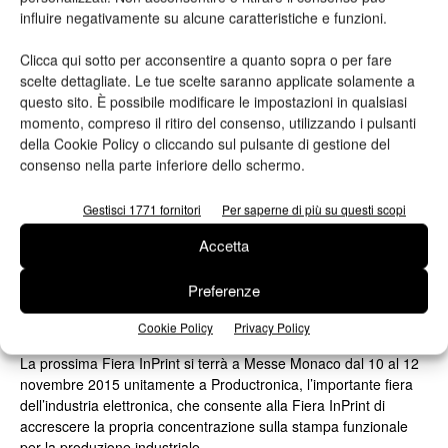
influire negativamente su alcune caratteristiche e funzioni.
Clicca qui sotto per acconsentire a quanto sopra o per fare
scelte dettagliate. Le tue scelte saranno applicate solamente a
questo sito. È possibile modificare le impostazioni in qualsiasi
momento, compreso il ritiro del consenso, utilizzando i pulsanti
della Cookie Policy o cliccando sul pulsante di gestione del
Stampa industriale
consenso nella parte inferiore dello schermo.
La persistente crescita prevista per la
stampa industriale continua
Gestisci 1771 fornitori
Per saperne di più su questi scopi
Valeria Teruzzi
01/04/2016
Accetta
Fiere&eventi | 10-12 Novembre 2015
Preferenze
InPrint si focalizza sulla tecnologia di
Cookie Policy
Privacy Policy
stampa per la produzione industriale
La prossima Fiera InPrint si terrà a Messe Monaco dal 10 al 12
novembre 2015 unitamente a Productronica, l’importante fiera
dell’industria elettronica, che consente alla Fiera InPrint di
accrescere la propria concentrazione sulla stampa funzionale
per la produzione industriale.