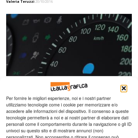
Valeria Teruzzi
20/10/2016
Anteprima InPrint | Sun Chemical e SunJet: stand F60
Sun Chemical e SunJet collaborano per
applicazioni industriali in occasione
Per fornire le migliori esperienze, noi e i nostri partner
utilizziamo tecnologie come i cookie per memorizzare e/o
Valeria Teruzzi
22/09/2016
accedere alle informazioni del dispositivo. Il consenso a queste
tecnologie permetterà a noi e ai nostri partner di elaborare dati
personali come il comportamento durante la navigazione o gli ID
univoci su questo sito e di mostrare annunci (non)
personalizzati. Non acconsentire o ritirare il consenso può