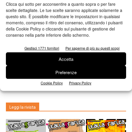
Clicca qui sotto per acconsentire a quanto sopra o per fare
scelte dettagliate. Le tue scelte saranno applicate solamente a
questo sito. È possibile modificare le impostazioni in qualsiasi
momento, compreso il ritiro del consenso, utilizzando i pulsanti
della Cookie Policy o cliccando sul pulsante di gestione del
consenso nella parte inferiore dello schermo.
Gestisci 1771 fornitori
Per saperne di più su questi scopi
Eventi&bilanci
La Stampa in Italia. Il rapporto della Fieg
Accetta
Il rapporto mostra che l’editoria italiana è ancora alla ricerca di
soluzioni.
Preferenze
Valeria Teruzzi
28/06/2013
Cookie Policy
Privacy Policy
Leggi la rivista