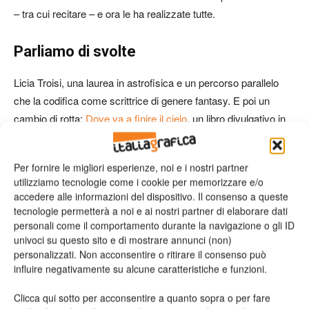
– tra cui recitare – e ora le ha realizzate tutte.
Parliamo di svolte
Licia Troisi, una laurea in astrofisica e un percorso parallelo
che la codifica come scrittrice di genere fantasy. E poi un
cambio di rotta:
Dove va a finire il cielo
, un libro divulgativo in
temi di astrofisica, un modo per fare «divertire con le cose
pazze, bellissime, incredibili che popolano il nostro cielo».
Per fornire le migliori esperienze, noi e i nostri partner
utilizziamo tecnologie come i cookie per memorizzare e/o
Per Federico Buffa di svolte ce ne sono tante: dai tempi della
accedere alle informazioni del dispositivo. Il consenso a queste
rivista specializzata «Superbasket» ne è passata di «acqua» e
tecnologie permetterà a noi e ai nostri partner di elaborare dati
personali come il comportamento durante la navigazione o gli ID
le esperienze sono davvero tante: dai libri divulgativi sul
univoci su questo sito e di mostrare annunci (non)
basket, attraverso la televisione prima e poi il teatro, Buffa
personalizzati. Non acconsentire o ritirare il consenso può
approda all’esperienza della scrittura. E ora lo spettacolo
influire negativamente su alcune caratteristiche e funzioni.
teatrale
Le Olimpiadi del 36
– una quarantina di date in
tour per
l’Italia
– è diventato anche un romanzo scritto a quattro mani
Clicca qui sotto per acconsentire a quanto sopra o per fare