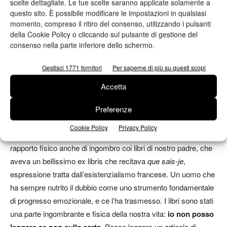
scelte dettagliate. Le tue scelte saranno applicate solamente a
con Paolo Frusca, fresco di stampa, dal titolo
L’ultima estate di
questo sito. È possibile modificare le impostazioni in qualsiasi
Berlino
.
momento, compreso il ritiro del consenso, utilizzando i pulsanti
della Cookie Policy o cliccando sul pulsante di gestione del
A proposito di carta…
consenso nella parte inferiore dello schermo.
Gestisci 1771 fornitori
Per saperne di più su questi scopi
Se parliamo di lettura, il libro di carta ha una marcia in più,
perché
senza la carta la ritualità resta un po’ penalizzata: il
Accetta
segnalibro, le annotazioni…
Federico Buffa racconta di
un’infanzia immersa nei libri, una parte fisica della sua vita:
Preferenze
«siamo cresciuti, mia sorella e io, in una casa di un uomo che
Cookie Policy
Privacy Policy
aveva più di 7.000 volumi, e abbiamo avuto sempre un
rapporto fisico anche di ingombro coi libri di nostro padre, che
aveva un bellissimo ex libris che recitava
que sais-je
,
espressione tratta dall’esistenzialismo francese. Un uomo che
ha sempre nutrito il dubbio come uno strumento fondamentale
di progresso emozionale, e ce l’ha trasmesso. I libri sono stati
una parte ingombrante e fisica della nostra vita:
io non posso
. Posso leggere un articolo di