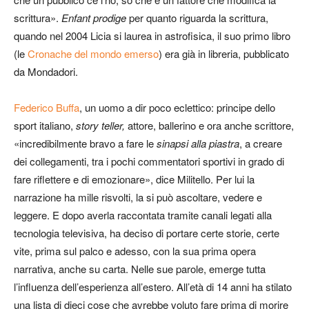
scrittura».
Enfant prodige
per quanto riguarda la scrittura,
quando nel 2004 Licia si laurea in astrofisica, il suo primo libro
(le
Cronache del mondo emerso
) era già in libreria, pubblicato
da Mondadori.
Federico Buffa
, un uomo a dir poco eclettico: principe dello
sport italiano,
story teller,
attore, ballerino e ora anche scrittore,
«incredibilmente bravo a fare le
sinapsi alla piastra
, a creare
dei collegamenti, tra i pochi commentatori sportivi in grado di
fare riflettere e di emozionare», dice Militello. Per lui la
narrazione ha mille risvolti, la si può ascoltare, vedere e
leggere. E dopo averla raccontata tramite canali legati alla
tecnologia televisiva, ha deciso di portare certe storie, certe
vite, prima sul palco e adesso, con la sua prima opera
narrativa, anche su carta. Nelle sue parole, emerge tutta
l’influenza dell’esperienza all’estero. All’età di 14 anni ha stilato
una lista di dieci cose che avrebbe voluto fare prima di morire