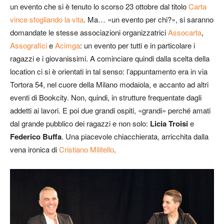
un evento che si è tenuto lo scorso 23 ottobre dal titolo
Carta
vince sfogliando la vita
. Ma… «un evento per chi?», si saranno
domandate le stesse associazioni organizzatrici
Assocarta
,
Assografici
e
Acimga
: un evento per tutti e in particolare i
ragazzi e i giovanissimi. A cominciare quindi dalla scelta della
location ci si è orientati in tal senso: l’appuntamento era in via
Tortora 54, nel cuore della Milano modaiola, e accanto ad altri
eventi di Bookcity. Non, quindi, in strutture frequentate dagli
addetti ai lavori. E poi due grandi ospiti, «grandi» perché amati
dal grande pubblico dei ragazzi e non solo:
Licia Troisi
e
Federico Buffa
. Una piacevole chiacchierata, arricchita dalla
vena ironica di
Cristiano Militello
.