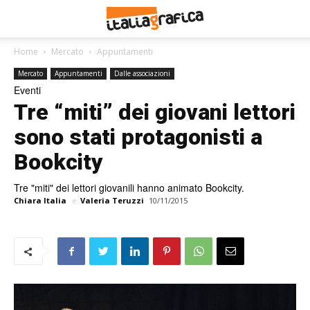
Home
Mercato
Appuntamenti
Mercato
Appuntamenti
Dalle associazioni
Eventi
Tre “miti” dei giovani lettori
sono stati protagonisti a
Bookcity
Tre "miti" dei lettori giovanili hanno animato Bookcity.
Chiara Italia
e
Valeria Teruzzi
10/11/2015