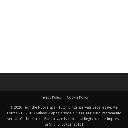
Privacy Policy
Cookie Policy
© 2026 Tecniche Nuove Spa • Tutti i diritti riservati. Sede legale: Via
Eritrea 21 - 20157 Milano. Capitale sociale: 5.000.000 euro interamente
versati. Codice fiscale, Partita Iva e Iscrizione al Registro delle Imprese
di Milano: 00753480151