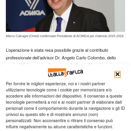
Marco Calcagni (Omet) confermato Presidente di ACIMGA per il biennio 2015-2016.
L’operazione è stata resa possibile grazie al contributo
professionale dell’advisor Dr. Angelo Carlo Colombo, dello
studio “AC Avvocati e Commercialisti” e dell’Avv. Massimo
Cerutti, dello Studio “Cerutti & Partners”, per la parte legale.
Per fornire le migliori esperienze, noi e i nostri partner
utilizziamo tecnologie come i cookie per memorizzare e/o
TAG
Acimga
Calcagni
Centrexpo
Grafitalia
Ipack-Ima
accedere alle informazioni del dispositivo. Il consenso a queste
Pieretti
tecnologie permetterà a noi e ai nostri partner di elaborare dati
personali come il comportamento durante la navigazione o gli ID
univoci su questo sito e di mostrare annunci (non)
personalizzati. Non acconsentire o ritirare il consenso può
influire negativamente su alcune caratteristiche e funzioni.