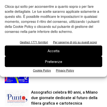
Clicca qui sotto per acconsentire a quanto sopra o per fare
scelte dettagliate. Le tue scelte saranno applicate solamente a
questo sito. È possibile modificare le impostazioni in qualsiasi
momento, compreso il ritiro del consenso, utilizzando i pulsanti
Articolo precedente
Prossimo articolo
della Cookie Policy o cliccando sul pulsante di gestione del
Nel Comitato Esecutivo Giflex
Per la prima volta in Italia la
consenso nella parte inferiore dello schermo.
si è parlato di un mercato
soluzione di Nobilitazione
positivo
Digital Metal di Kurz
Gestisci 1771 fornitori
Per saperne di più su questi scopi
Accetta
ARTICOLI CORRELATI
ALTRO DALL'AUTORE
Preferenze
Viscom 2026 cambia volto: debutta il
Cookie Policy
Privacy Policy
nuovo format Exhibition & Conference
Assografici celebra 80 anni, a Milano
due giornate dedicate al futuro della
filiera grafica e cartotecnica