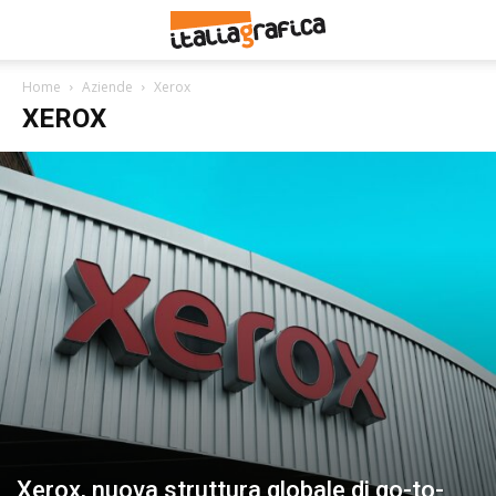
Home
Aziende
Xerox
XEROX
Xerox, nuova struttura globale di go-to-