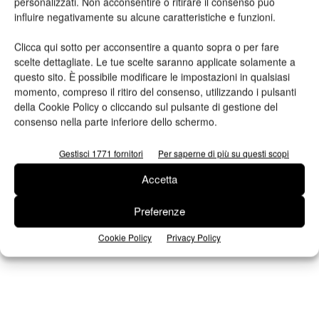
personalizzati. Non acconsentire o ritirare il consenso può
influire negativamente su alcune caratteristiche e funzioni.
Clicca qui sotto per acconsentire a quanto sopra o per fare
scelte dettagliate. Le tue scelte saranno applicate solamente a
questo sito. È possibile modificare le impostazioni in qualsiasi
momento, compreso il ritiro del consenso, utilizzando i pulsanti
della Cookie Policy o cliccando sul pulsante di gestione del
n.2 - Giugno 2026
n.1 - Maggio 2026
n.6 - Dicembre 2025
consenso nella parte inferiore dello schermo.
Edicola Web
Gestisci 1771 fornitori
Per saperne di più su questi scopi
Iscriviti alla newsletter
Accetta
Preferenze
Cookie Policy
Privacy Policy
Seguici su Facebook