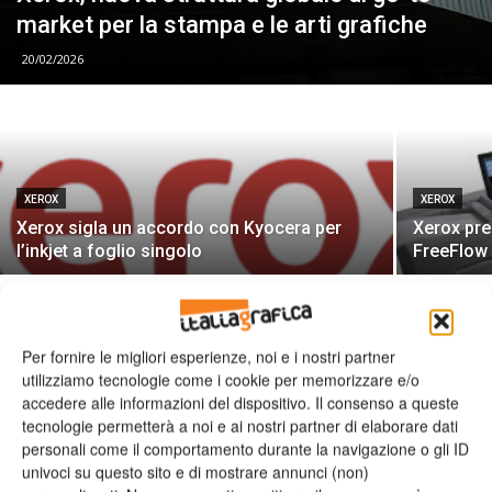
market per la stampa e le arti grafiche
20/02/2026
XEROX
XEROX
Xerox sigla un accordo con Kyocera per
Xerox pre
l’inkjet a foglio singolo
FreeFlow 
Per fornire le migliori esperienze, noi e i nostri partner
utilizziamo tecnologie come i cookie per memorizzare e/o
accedere alle informazioni del dispositivo. Il consenso a queste
tecnologie permetterà a noi e ai nostri partner di elaborare dati
Leggi la rivista
personali come il comportamento durante la navigazione o gli ID
univoci su questo sito e di mostrare annunci (non)