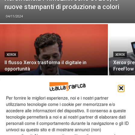
nuove stampanti di produzione a colori
04/11/2024
XEROX
XEROX
Il flusso Xerox trasforma il digitale in
Xerox pre
opportunità
FreeFlow 
Per fornire le migliori esperienze, noi e i nostri partner
utilizziamo tecnologie come i cookie per memorizzare e/o
accedere alle informazioni del dispositivo. Il consenso a queste
tecnologie permetterà a noi e ai nostri partner di elaborare dati
Leggi la rivista
personali come il comportamento durante la navigazione o gli ID
univoci su questo sito e di mostrare annunci (non)