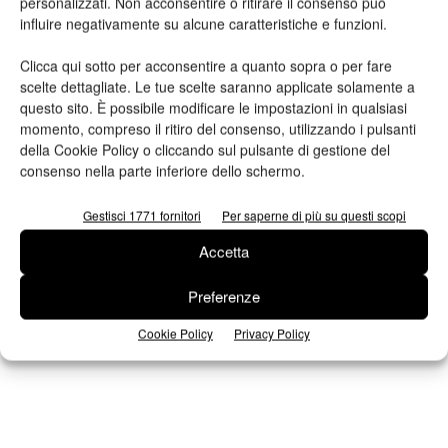
personalizzati. Non acconsentire o ritirare il consenso può
influire negativamente su alcune caratteristiche e funzioni.
Clicca qui sotto per acconsentire a quanto sopra o per fare
scelte dettagliate. Le tue scelte saranno applicate solamente a
questo sito. È possibile modificare le impostazioni in qualsiasi
momento, compreso il ritiro del consenso, utilizzando i pulsanti
della Cookie Policy o cliccando sul pulsante di gestione del
n.2 - Giugno 2026
n.1 - Maggio 2026
n.6 - Dicembre 2025
consenso nella parte inferiore dello schermo.
Edicola Web
Gestisci 1771 fornitori
Per saperne di più su questi scopi
Iscriviti alla newsletter
Accetta
Preferenze
Cookie Policy
Privacy Policy
Seguici su Facebook