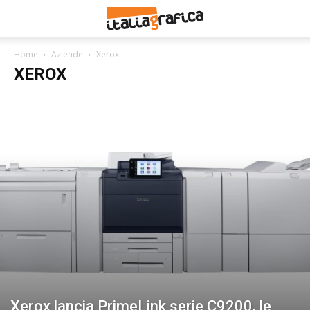
Home
Aziende
Xerox
XEROX
Xerox lancia PrimeLink serie C9200, le