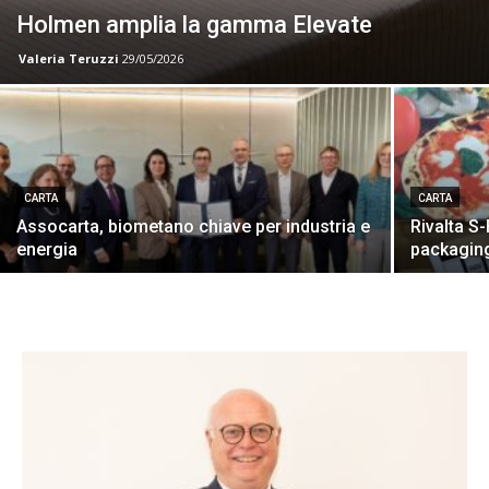
Holmen amplia la gamma Elevate
Valeria Teruzzi
29/05/2026
CARTA
CARTA
Assocarta, biometano chiave per industria e
Rivalta S-
energia
packaging