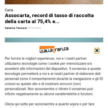
Carta
Assocarta, record di tasso di raccolta
della carta al 75,4% e...
Valeria Teruzzi
29/10/2024
Per fornire le migliori esperienze, noi e i nostri partner
utilizziamo tecnologie come i cookie per memorizzare e/o
accedere alle informazioni del dispositivo. Il consenso a queste
tecnologie permetterà a noi e ai nostri partner di elaborare dati
personali come il comportamento durante la navigazione o gli ID
univoci su questo sito e di mostrare annunci (non)
personalizzati. Non acconsentire o ritirare il consenso può
Carta
influire negativamente su alcune caratteristiche e funzioni.
Fedrigoni presenta Colour Dimensions, le
carte colorate in una collezione unica
Clicca qui sotto per acconsentire a quanto sopra o per fare