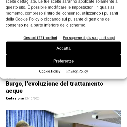
scelte dettagliate. Le tue scelte saranno applicate solamente a
Valeria Teruzzi
28/10/2024
questo sito. È possibile modificare le impostazioni in qualsiasi
momento, compreso il ritiro del consenso, utilizzando i pulsanti
della Cookie Policy o cliccando sul pulsante di gestione del
consenso nella parte inferiore dello schermo.
Gestisci 1771 fornitori
Per saperne di più su questi scopi
Accetta
Preferenze
Cookie Policy
Privacy Policy
Carta
Burgo, l’evoluzione del trattamento
acque
Redazione
23/10/2024