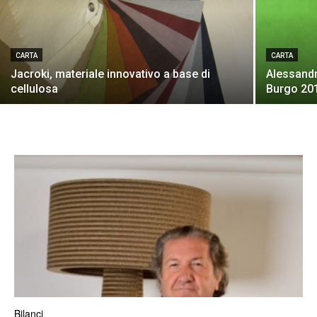
CARTA
CARTA
Jacroki, materiale innovativo a base di
Alessandr
cellulosa
Burgo 20
Bilanci