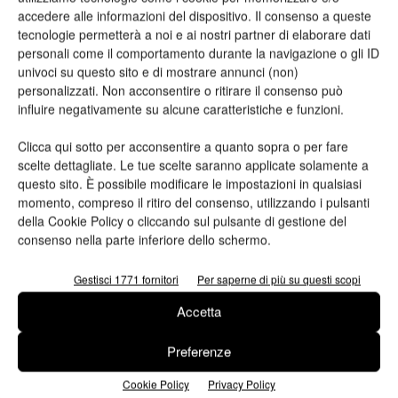
accedere alle informazioni del dispositivo. Il consenso a queste
tecnologie permetterà a noi e ai nostri partner di elaborare dati
personali come il comportamento durante la navigazione o gli ID
univoci su questo sito e di mostrare annunci (non)
personalizzati. Non acconsentire o ritirare il consenso può
influire negativamente su alcune caratteristiche e funzioni.
Clicca qui sotto per acconsentire a quanto sopra o per fare
scelte dettagliate. Le tue scelte saranno applicate solamente a
questo sito. È possibile modificare le impostazioni in qualsiasi
Packaging di lusso
momento, compreso il ritiro del consenso, utilizzando i pulsanti
Splendorlux è la famiglia di carte e
della Cookie Policy o cliccando sul pulsante di gestione del
cartoncini con lucidissima finitura...
consenso nella parte inferiore dello schermo.
Nuove finiture, formati e colori studiati specificamente per il
Gestisci 1771 fornitori
Per saperne di più su questi scopi
settore del packaging di lusso, presentati a Luxepack.
Valeria Teruzzi
16/12/2015
Accetta
Preferenze
Cookie Policy
Privacy Policy