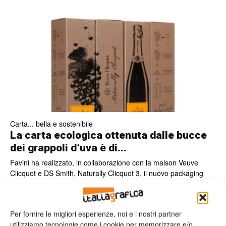
Carta... bella e sostenibile
La carta ecologica ottenuta dalle bucce
dei grappoli d’uva è di...
Favini ha realizzato, in collaborazione con la maison Veuve
Clicquot e DS Smith, Naturally Clicquot 3, il nuovo packaging
100% biodegradabile e riciclabile, che unisce innovazione ed
eleganza.
Valeria Teruzzi
06/10/2015
Per fornire le migliori esperienze, noi e i nostri partner
utilizziamo tecnologie come i cookie per memorizzare e/o