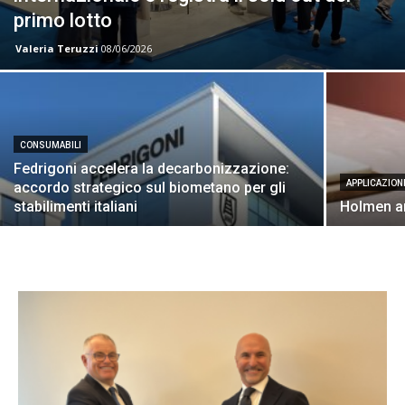
primo lotto
Valeria Teruzzi
08/06/2026
CONSUMABILI
Fedrigoni accelera la decarbonizzazione:
APPLICAZION
accordo strategico sul biometano per gli
stabilimenti italiani
Holmen a