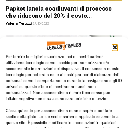
Papkot lancia coadiuvanti di processo
che riducono del 20% il costo...
Valeria Teruzzi
27/10/2025
Per fornire le migliori esperienze, noi e i nostri partner
utilizziamo tecnologie come i cookie per memorizzare e/o
accedere alle informazioni del dispositivo. Il consenso a queste
tecnologie permetterà a noi e ai nostri partner di elaborare dati
personali come il comportamento durante la navigazione o gli ID
univoci su questo sito e di mostrare annunci (non)
personalizzati. Non acconsentire o ritirare il consenso può
influire negativamente su alcune caratteristiche e funzioni.
A Ecomondo Federazione Carta e Grafica
guida il dibattito sul packaging...
Clicca qui sotto per acconsentire a quanto sopra o per fare
Valeria Teruzzi
21/10/2025
scelte dettagliate. Le tue scelte saranno applicate solamente a
questo sito. È possibile modificare le impostazioni in qualsiasi