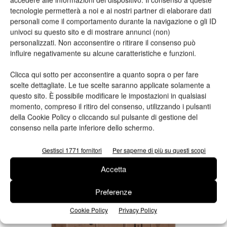
Valeria Teruzzi
16/12/2014
tecnologie permetterà a noi e ai nostri partner di elaborare dati
personali come il comportamento durante la navigazione o gli ID
univoci su questo sito e di mostrare annunci (non)
personalizzati. Non acconsentire o ritirare il consenso può
influire negativamente su alcune caratteristiche e funzioni.
Clicca qui sotto per acconsentire a quanto sopra o per fare
scelte dettagliate. Le tue scelte saranno applicate solamente a
questo sito. È possibile modificare le impostazioni in qualsiasi
momento, compreso il ritiro del consenso, utilizzando i pulsanti
della Cookie Policy o cliccando sul pulsante di gestione del
consenso nella parte inferiore dello schermo.
Sublimazione
Sawgrass lancia il nuovo sistema di
Gestisci 1771 fornitori
Per saperne di più su questi scopi
decorazione di prodotti in HD...
Accetta
Valeria Teruzzi
12/11/2015
Preferenze
Cookie Policy
Privacy Policy