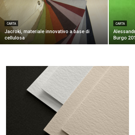
CARTA
CARTA
Jacroki, materiale innovativo a base di
Alessandr
cellulosa
Burgo 20