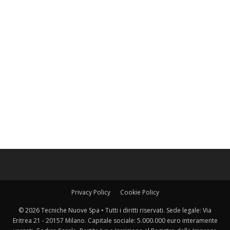
Privacy Policy
Cookie Policy
© 2026 Tecniche Nuove Spa • Tutti i diritti riservati. Sede legale: Via
Eritrea 21 - 20157 Milano. Capitale sociale: 5.000.000 euro interamente