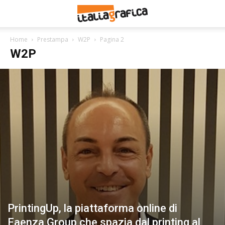
Home
Prestampa
W2P
Pagina 2
W2P
PrintingUp, la piattaforma online di
Faenza Group che spazia dal printing al