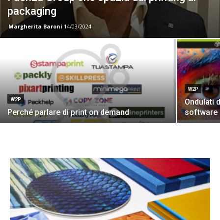
packaging
Margherita Baroni
14/03/2024
W2P
W2P
Ondulati d
Perché parlare di print on demand
software