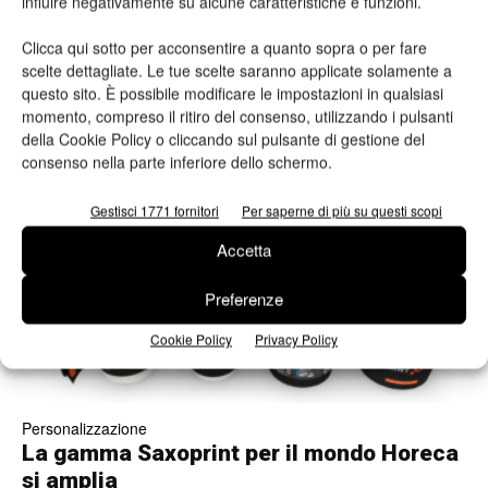
influire negativamente su alcune caratteristiche e funzioni.
W2P
Clicca qui sotto per acconsentire a quanto sopra o per fare
Pixartprinting inaugura Catalyst, la nuova
scelte dettagliate. Le tue scelte saranno applicate solamente a
linea di produzione del packaging
questo sito. È possibile modificare le impostazioni in qualsiasi
personalizzabile
momento, compreso il ritiro del consenso, utilizzando i pulsanti
della Cookie Policy o cliccando sul pulsante di gestione del
Valeria Teruzzi
16/03/2017
consenso nella parte inferiore dello schermo.
Gestisci 1771 fornitori
Per saperne di più su questi scopi
Accetta
Preferenze
Cookie Policy
Privacy Policy
Personalizzazione
La gamma Saxoprint per il mondo Horeca
si amplia