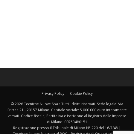
Privacy Policy
Cookie Policy
© 2026 Tecniche Nuove Spa • Tutti i diritti riservati. Sede legale: Via
Eritrea 21 - 20157 Milano. Capitale sociale: 5.000.000 euro interamente
versati. Codice fiscale, Partita Iva e Iscrizione al Registro delle Imprese
di Milano: 00753480151
Registrazione presso il Tribunale di Milano N° 220 del 16/7/48 |
Tecniche Nuove è iscritta al ROC – Registro degli Operatori della