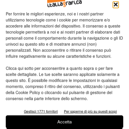
E-mail*
Per fornire le migliori esperienze, noi e i nostri partner
utilizziamo tecnologie come i cookie per memorizzare e/o
accedere alle informazioni del dispositivo. Il consenso a queste
tecnologie permetterà a noi e ai nostri partner di elaborare dati
personali come il comportamento durante la navigazione o gli ID
Telefono
univoci su questo sito e di mostrare annunci (non)
personalizzati. Non acconsentire o ritirare il consenso può
influire negativamente su alcune caratteristiche e funzioni.
Clicca qui sotto per acconsentire a quanto sopra o per fare
scelte dettagliate. Le tue scelte saranno applicate solamente a
Oggetto
questo sito. È possibile modificare le impostazioni in qualsiasi
momento, compreso il ritiro del consenso, utilizzando i pulsanti
della Cookie Policy o cliccando sul pulsante di gestione del
consenso nella parte inferiore dello schermo.
Messaggio
Gestisci 1771 fornitori
Per saperne di più su questi scopi
Accetta