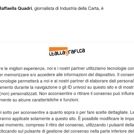
Raffaella Quadri
, giornalista di Industria della Carta, è
acei: secondo i dati dell’Istat e dell’Osservatorio AIE, 7 lettori
ascolta audiolibri
ecipanti ha già letto in formato digitale, ma solo il 28% di
re le migliori esperienze, noi e i nostri partner utilizziamo tecnologie co
arta mantenga un appeal duraturo.
er memorizzare e/o accedere alle informazioni del dispositivo. Il conse
cnologie permetterà a noi e ai nostri partner di elaborare dati personal
 scuole
mento durante la navigazione o gli ID univoci su questo sito e di most
non) personalizzati. Non acconsentire o ritirare il consenso può influire
one silenziosa”: la riscoperta della scrittura a mano come
mente su alcune caratteristiche e funzioni.
 a mano è in grado di migliorare la connettività cerebrale e
i sotto per acconsentire a quanto sopra o per fare scelte dettagliate. L
gendo più sensi
aranno applicate solamente a questo sito. È possibile modificare le impo
asi momento, compreso il ritiro del consenso, utilizzando i pulsanti dell
mano favorisce soprattutto nei bambini della scuola
cliccando sul pulsante di gestione del consenso nella parte inferiore del