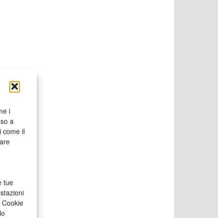
me i
nso a
i come il
rare
e tue
stazioni
a Cookie
lo