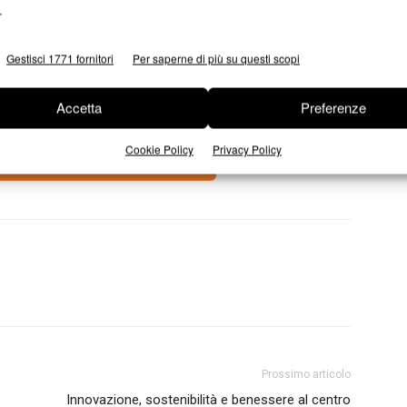
.
ri, studenti, professionisti dell’editoria e tutti coloro che
Gestisci 1771 fornitori
Per saperne di più su questi scopi
lla carta e della scrittura manuale in una società in continua
Accetta
Preferenze
Cookie Policy
Privacy Policy
l’evento gratuito clicca qui
Prossimo articolo
Innovazione, sostenibilità e benessere al centro