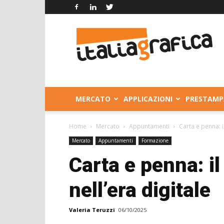
Italia
Grafica
MERCATO
APPLICAZIONI
PRESTAMP
Home
Mercato
Appuntamenti
Carta e penna: i
Mercato
Appuntamenti
Formazione
Carta e penna: il
nell’era digitale
Valeria Teruzzi
06/10/2025