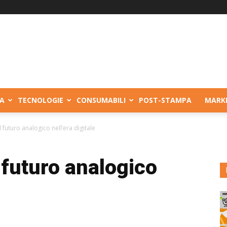
A
TECNOLOGIE
CONSUMABILI
POST-STAMPA
MARK
l futuro analogico nell’era digitale
 futuro analogico