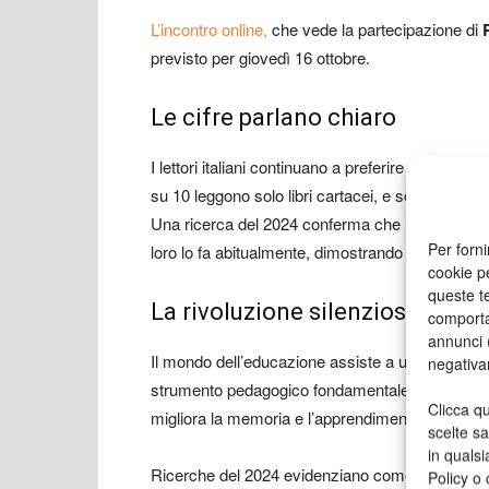
L’incontro online,
che vede la partecipazione di
previsto per giovedì 16 ottobre.
Le cifre parlano chiaro
I lettori italiani continuano a preferire i libri cart
su 10 leggono solo libri cartacei, e solo lo 0,5% 
Una ricerca del 2024 conferma che il 79% dei part
Per forni
loro lo fa abitualmente, dimostrando come la c
cookie p
queste te
La rivoluzione silenziosa nelle
comporta
annunci (
Il mondo dell’educazione assiste a una “rivoluzi
negativa
strumento pedagogico fondamentale. La scrittura
Clicca qu
migliora la memoria e l’apprendimento, coinvol
scelte s
in qualsi
Ricerche del 2024 evidenziano come scrivere a 
Policy o 