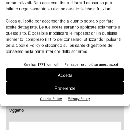
personalizzati. Non acconsentire o ritirare il consenso può
influire negativamente su alcune caratteristiche e funzioni.
Azienda
Clicca qui sotto per acconsentire a quanto sopra o per fare
scelte dettagliate. Le tue scelte saranno applicate solamente a
questo sito. È possibile modificare le impostazioni in qualsiasi
momento, compreso il ritiro del consenso, utilizzando i pulsanti
E-mail*
della Cookie Policy o cliccando sul pulsante di gestione del
consenso nella parte inferiore dello schermo.
Gestisci 1771 fornitori
Per saperne di più su questi scopi
Accetta
Telefono
Preferenze
Cookie Policy
Privacy Policy
Oggetto