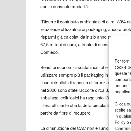
con le consuete modalità.
“Ridurre il contributo ambientale di oltre l’80%
le aziende utilizzatrici di packaging, ancora pro
risparmi già calcolati da inizio anno ammontano a 
67,5 milioni di euro, a fronte di questa ulteriore 
Comieco.
Per forni
cookie p
Benefici economici sostanziosi che possono rap
queste te
utilizzare sempre più il packaging in cartone per
comporta
i buoni risultati di raccolta differenziata e riciclo 
annunci (
nel 2020 sono state raccolte circa 3,5 milioni di t
negativa
imballaggi cellulosici ha raggiunto l’87,3%, sup
Clicca qu
filiera efficiente che fa della circolarità il fiore 
scelte s
partire da fibre di recupero.
in qualsi
Policy o 
La diminuzione del CAC non è l’unica novità in
schermo