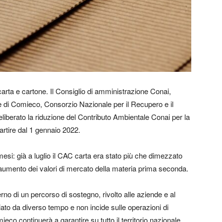
 carta e cartone. Il Consiglio di amministrazione Conai,
re di Comieco, Consorzio Nazionale per il Recupero e il
eliberato la riduzione del Contributo Ambientale Conai per la
partire dal 1 gennaio 2022.
mesi: già a luglio il CAC carta era stato più che dimezzato
’aumento dei valori di mercato della materia prima seconda.
erno di un percorso di sostegno, rivolto alle aziende e al
ato da diverso tempo e non incide sulle operazioni di
ieco continuerà a garantire su tutto il territorio nazionale