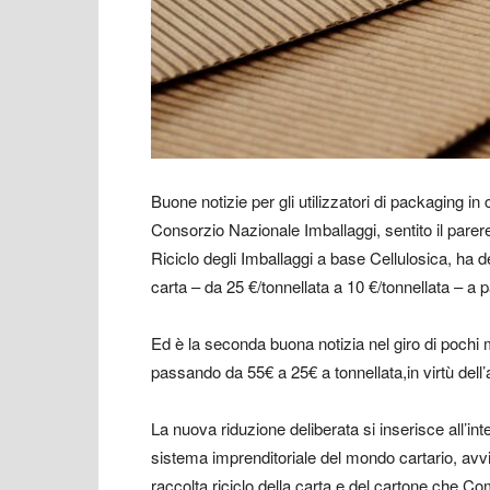
Buone notizie per gli utilizzatori di packaging in
Consorzio Nazionale Imballaggi, sentito il pare
Riciclo degli Imballaggi a base Cellulosica, ha d
carta – da 25 €/tonnellata a 10 €/tonnellata – a 
Ed è la seconda buona notizia nel giro di pochi 
passando da 55€ a 25€ a tonnellata,in virtù dell
La nuova riduzione deliberata si inserisce all’int
sistema imprenditoriale del mondo cartario, avvi
raccolta riciclo della carta e del cartone che Com