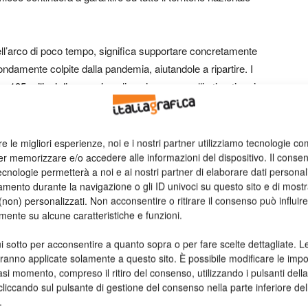
 nell’arco di poco tempo, significa supportare concretamente
fondamente colpite dalla pandemia, aiutandole a ripartire. I
135 milioni di euro, ai quali aggiungere quelli stimati pari a
riduzione”, afferma Carlo Montalbetti, direttore generale di
re le migliori esperienze, noi e i nostri partner utilizziamo tecnologie co
er memorizzare e/o accedere alle informazioni del dispositivo. Il conse
presentare un driver importante per orientare le aziende ad
cnologie permetterà a noi e ai nostri partner di elaborare dati personal
 i loro prodotti e allo stesso tempo contribuire a consolidare
mento durante la navigazione o gli ID univoci su questo sito e di most
sin qui raggiunti. L’Italia è tra i Paesi più ricicloni d’Europa:
non) personalizzati. Non acconsentire o ritirare il consenso può influire
onnellate di carta e cartone eil tasso di riciclo degli
mente su alcune caratteristiche e funzioni.
erando con ben 10 anni di anticipo i target UE al 2030. Una
i sotto per acconsentire a quanto sopra o per fare scelte dettagliate. L
all’occhiello: il 60% della produzione cartaria avviene infatti a
aranno applicate solamente a questo sito. È possibile modificare le impo
asi momento, compreso il ritiro del consenso, utilizzando i pulsanti dell
cliccando sul pulsante di gestione del consenso nella parte inferiore del
 vigore dall’1 gennaio 2022. A questa si accompagnerà
.