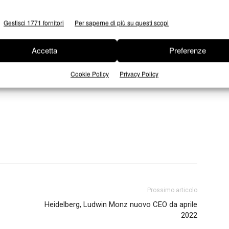
ibutiva degli imballaggi in materiale composito, diversi da
el riciclo di carta e cartone ancora più efficiente, stimolando
Gestisci 1771 fornitori
Per saperne di più su questi scopi
prodotti imballaggi sostenibili e riciclabili all’insegna della
lare.
Accetta
Preferenze
Cookie Policy
Privacy Policy
Prossimo articolo
Heidelberg, Ludwin Monz nuovo CEO da aprile
2022