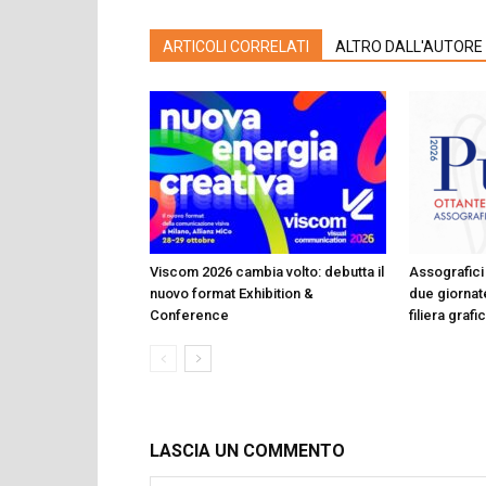
ARTICOLI CORRELATI
ALTRO DALL'AUTORE
Viscom 2026 cambia volto: debutta il
Assografici 
nuovo format Exhibition &
due giornate
Conference
filiera graf
LASCIA UN COMMENTO