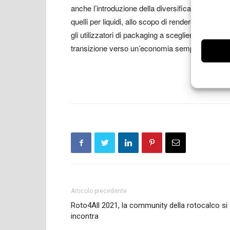
anche l’introduzione della diversificazione contr
quelli per liquidi, allo scopo di rendere il ciclo d
gli utilizzatori di packaging a scegliere per i loro 
transizione verso un’economia sempre più circo
Articolo precedente
Roto4All 2021, la community della rotocalco si
incontra