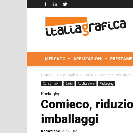
Italia
Grafica
MERCATO
APPLICAZIONI
PRESTAMP
Home
Consumabili
Carta
Comieco, riduzione p
Consumabili
Carta
Applicazioni
Packaging
Packaging
Comieco, riduzio
imballaggi
Redazione
27/10/2021