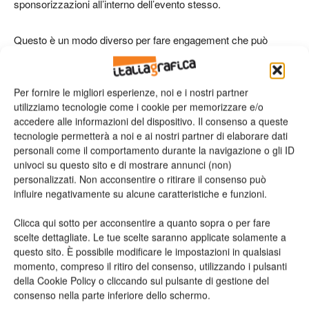
sponsorizzazioni all’interno dell’evento stesso.
Questo è un modo diverso per fare engagement che può
essere sfruttato da ogni brand o da ogni evento e in questo
senso i confini tra B2B e B2C qui si interconnettono in una
Per fornire le migliori esperienze, noi e i nostri partner
forma estremamente efficace.
utilizziamo tecnologie come i cookie per memorizzare e/o
accedere alle informazioni del dispositivo. Il consenso a queste
Abbiamo appena realizzato un evento per l’insediamento dei
tecnologie permetterà a noi e ai nostri partner di elaborare dati
nuovi sovrani d’Olanda, Re Guglielmo IV e la Regina Máxima.
personali come il comportamento durante la navigazione o gli ID
univoci su questo sito e di mostrare annunci (non)
Per fare il regalo al nuovo Sovrano, vogliamo fare in modo che
personalizzati. Non acconsentire o ritirare il consenso può
i cittadini olandesi possano regalare tramite PastBook un
influire negativamente su alcune caratteristiche e funzioni.
fotoalbum al Re con le loro foto. Gli utenti potranno
«uploadare» una propria foto con 140 caratteri di commento da
Clicca qui sotto per acconsentire a quanto sopra o per fare
regalare al nuovo sovrano.»
scelte dettagliate. Le tue scelte saranno applicate solamente a
questo sito. È possibile modificare le impostazioni in qualsiasi
momento, compreso il ritiro del consenso, utilizzando i pulsanti
della Cookie Policy o cliccando sul pulsante di gestione del
consenso nella parte inferiore dello schermo.