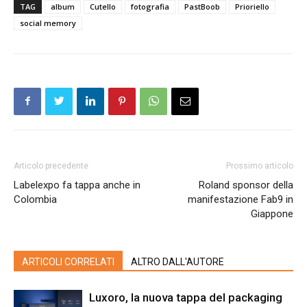
TAG
album
Cutello
fotografia
PastBoob
Prioriello
social memory
Articolo precedente
Prossimo articolo
Labelexpo fa tappa anche in
Roland sponsor della
Colombia
manifestazione Fab9 in
Giappone
ARTICOLI CORRELATI
ALTRO DALL'AUTORE
Luxoro, la nuova tappa del packaging