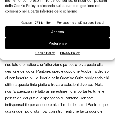
momento, compreso il ritiro del consenso, utilizzando i pulsanti
importante per l’ottenimento del risultato corretto nel più breve
della Cookie Policy o cliccando sul pulsante di gestione del
tempo possibile e per supportare al meglio sia i clienti sia gli
consenso nella parte inferiore dello schermo.
stampatori. Per quanto riguarda la parte prettamente tecnica è
Gestisci 1771 fornitori
Per saperne di più su questi scopi
bene conoscere almeno in termini generali la ISO 12647
mentre è consigliabile una conoscenza più approfondita delle
Accetta
Norme ISO3664, ISO 12646 e delle regole del Ghent
Preferenze
Workgroup .
Cookie Policy
Privacy Policy
Il Color Management è la base per la corretta impostazione del
risultato cromatico e un’attenzione particolare va posta alla
gestione dei colori Pantone, specie dopo che Adobe ha deciso
di non inserire più le librerie nella Creative Suite obbligando chi
utilizza queste tinte piatte a trovare soluzioni diverse. Nella
nostra agenzia si è fatto un investimento importante, tutte le
postazioni dei grafici dispongono di Pantone Connect,
indispensabile per accedere alla libreria dei colori Pantone, per
qualunque tipo di stampa, con strumenti che favoriscono e