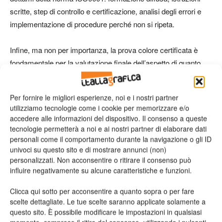
scritte, step di controllo e certificazione, analisi degli errori e
implementazione di procedure perché non si ripeta.
Infine, ma non per importanza, la prova colore certificata è
fondamentale per la valutazione finale dell’aspetto di quanto
prodotto, per la condivisione con il cliente e la sua
approvazione di quanto realizzato e per dare allo stampatore
Per fornire le migliori esperienze, noi e i nostri partner
un riferimento certo dì riscontro del PDF inviato.
utilizziamo tecnologie come i cookie per memorizzare e/o
accedere alle informazioni del dispositivo. Il consenso a queste
La firma del cliente su una prova colore certificata lo
tecnologie permetterà a noi e ai nostri partner di elaborare dati
personali come il comportamento durante la navigazione o gli ID
responsabilizza per evitare ripensamenti o “pensavo venisse
univoci su questo sito e di mostrare annunci (non)
diverso” quando il tutto viene stampato.
personalizzati. Non acconsentire o ritirare il consenso può
influire negativamente su alcune caratteristiche e funzioni.
Le norme e le leggi
Clicca qui sotto per acconsentire a quanto sopra o per fare
scelte dettagliate. Le tue scelte saranno applicate solamente a
La conoscenza delle norme e delle leggi che regolano le
questo sito. È possibile modificare le impostazioni in qualsiasi
attività di una agenzia comunicazione è un altro elemento