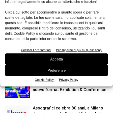
influire negativamente su alcune caratteristiche e funzioni.
Clicca qui sotto per acconsentire a quanto sopra o per fare
scelte dettagliate. Le tue scelte saranno applicate solamente a
questo sito. È possibile modificare le impostazioni in qualsiasi
momento, compreso il ritiro del consenso, utilizzando i pulsanti
della Cookie Policy o cliccando sul pulsante di gestione del
Articolo precedente
Prossimo articolo
consenso nella parte inferiore dello schermo.
Iggesund vince in due
Epson entra a far parte di CSR
categorie agli European Carton
Europe
Gestisci 1771 fornitori
Per saperne di più su questi scopi
Excellence Awards
Accetta
Preferenze
ARTICOLI CORRELATI
ALTRO DALL'AUTORE
Cookie Policy
Privacy Policy
Viscom 2026 cambia volto: debutta il
nuovo format Exhibition & Conference
Assografici celebra 80 anni, a Milano