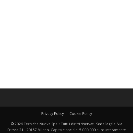
Privacy Policy
Cookie Policy
© 2026 Tecniche Nuove Spa • Tutti i diritti riservati. Sede legale: Via
Eritrea 21 - 20157 Milano. Capitale sociale: 5.000.000 euro interamente