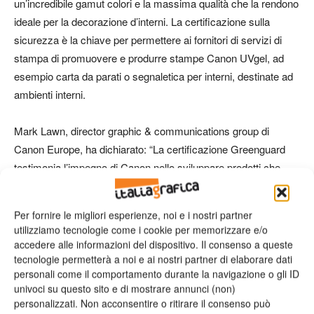
un’incredibile gamut colori e la massima qualità che la rendono
ideale per la decorazione d’interni. La certificazione sulla
sicurezza è la chiave per permettere ai fornitori di servizi di
stampa di promuovere e produrre stampe Canon UVgel, ad
esempio carta da parati o segnaletica per interni, destinate ad
ambienti interni.
Mark Lawn, director graphic & communications group di
Canon Europe, ha dichiarato: “La certificazione Greenguard
testimonia l’impegno di Canon nello sviluppare prodotti che
permettano ai clienti di espandere i propri campi di
applicazione. È importante che i nostri clienti sappiano che
Per fornire le migliori esperienze, noi e i nostri partner
lavoriamo costantemente sia internamente che con i nostri
utilizziamo tecnologie come i cookie per memorizzare e/o
fornitori esterni, affinché i nostri inchiostri rispettino i più elevati
accedere alle informazioni del dispositivo. Il consenso a queste
standard in termini sostenibilità e bassi livelli di emissioni”.
tecnologie permetterà a noi e ai nostri partner di elaborare dati
personali come il comportamento durante la navigazione o gli ID
univoci su questo sito e di mostrare annunci (non)
personalizzati. Non acconsentire o ritirare il consenso può