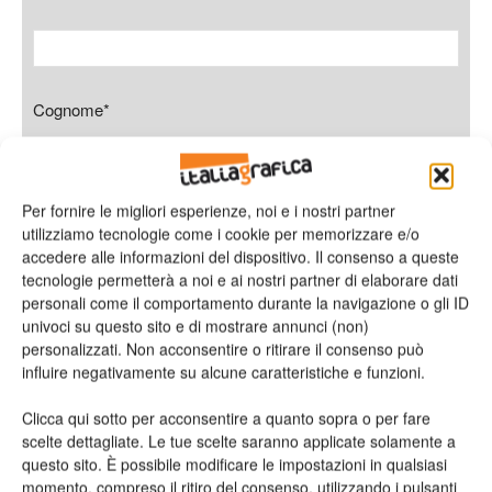
Cognome*
Per fornire le migliori esperienze, noi e i nostri partner
Azienda
utilizziamo tecnologie come i cookie per memorizzare e/o
accedere alle informazioni del dispositivo. Il consenso a queste
tecnologie permetterà a noi e ai nostri partner di elaborare dati
personali come il comportamento durante la navigazione o gli ID
univoci su questo sito e di mostrare annunci (non)
personalizzati. Non acconsentire o ritirare il consenso può
E-mail*
influire negativamente su alcune caratteristiche e funzioni.
Clicca qui sotto per acconsentire a quanto sopra o per fare
scelte dettagliate. Le tue scelte saranno applicate solamente a
questo sito. È possibile modificare le impostazioni in qualsiasi
Telefono
momento, compreso il ritiro del consenso, utilizzando i pulsanti