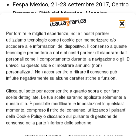
Fespa Mexico, 21-23 settembre 2017, Centro
Banamex, Città del Messico, Messico
Vai al sito
Per fornire le migliori esperienze, noi e i nostri partner
utilizziamo tecnologie come i cookie per memorizzare e/o
accedere alle informazioni del dispositivo. Il consenso a queste
Richiedi maggiori
tecnologie permetterà a noi e ai nostri partner di elaborare dati
personali come il comportamento durante la navigazione o gli ID
informazioni
univoci su questo sito e di mostrare annunci (non)
personalizzati. Non acconsentire o ritirare il consenso può
influire negativamente su alcune caratteristiche e funzioni.
Nome*
Clicca qui sotto per acconsentire a quanto sopra o per fare
scelte dettagliate. Le tue scelte saranno applicate solamente a
questo sito. È possibile modificare le impostazioni in qualsiasi
momento, compreso il ritiro del consenso, utilizzando i pulsanti
della Cookie Policy o cliccando sul pulsante di gestione del
Cognome*
consenso nella parte inferiore dello schermo.
Gestisci 1771 fornitori
Per saperne di più su questi scopi