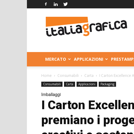
Italia
Grafica
MERCATO
APPLICAZIONI
PRESTAMP
Home
Consumabili
Carta
I Carton Excellence 
Consumabili
Carta
Applicazioni
Packaging
Imballaggi
I Carton Excell
premiano i proge