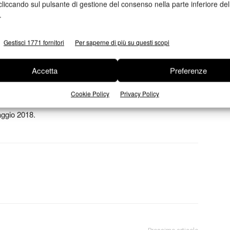
cliccando sul pulsante di gestione del consenso nella parte inferiore del
di JDE, Davidoff, HAL Allergy Group e LIQ, mentre Geometrie
.
iconoscimento di Carton of the Year. I finalisti
 Nestlé, Johnnie Walker, Stoli, Findus, Domino e il
Gestisci 1771 fornitori
Per saperne di più su questi scopi
Accetta
Preferenze
 saranno annunciati in occasione del Congresso ECMA che
Cookie Policy
Privacy Policy
maggio 2018.