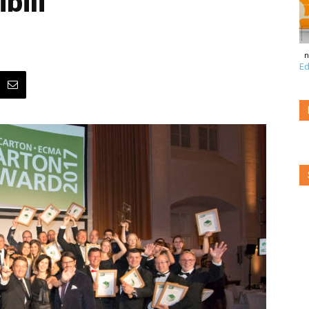
bili
n
Ed