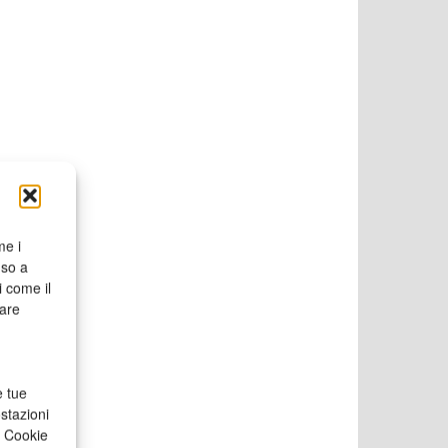
me i
nso a
i come il
rare
e tue
stazioni
a Cookie