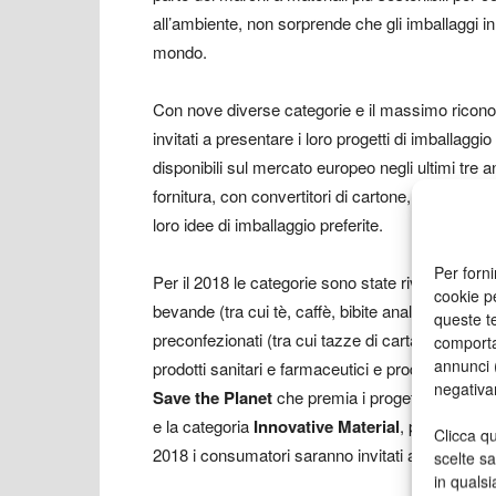
all’ambiente, non sorprende che gli imballaggi in c
mondo.
Con nove diverse categorie e il massimo ricon
invitati a presentare i loro progetti di imballaggi
disponibili sul mercato europeo negli ultimi tre a
fornitura, con convertitori di cartone, designer, p
loro idee di imballaggio preferite.
Per forni
Per il 2018 le categorie sono state riviste per ri
cookie p
bevande (tra cui tè, caffè, bibite analcoliche, birr
queste te
preconfezionati (tra cui tazze di carta), dolciumi, 
comporta
annunci (
prodotti sanitari e farmaceutici e prodotti non al
negativa
Save the Planet
che premia i progetti di packag
e la categoria
Innovative Material
, per substra
Clicca qu
2018 i consumatori saranno invitati a votare per i
scelte s
in qualsi