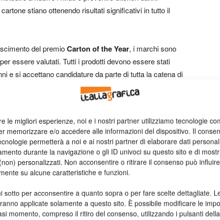
artone stiano ottenendo risultati significativi in tutto il
oscimento del premio
Carton of the Year
, i marchi sono
o per essere valutati. Tutti i prodotti devono essere stati
nni e si accettano candidature da parte di tutta la catena di
roprietari di marchi e rivenditori incoraggiati a presentare le
re le migliori esperienze, noi e i nostri partner utilizziamo tecnologie co
flettere meglio la suddivisione del mercato: alimenti secchi e
er memorizzare e/o accedere alle informazioni del dispositivo. Il conse
a e vino), alimenti surgelati e refrigerati, cibi da fast food e
cnologie permetterà a noi e ai nostri partner di elaborare dati personal
beni di lusso (tra cui alcolici e vini, bellezza e regali),
mento durante la navigazione o gli ID univoci su questo sito e di most
non) personalizzati. Non acconsentire o ritirare il consenso può influire
imentari, sono completati da due ulteriori categorie, il premio
mente su alcune caratteristiche e funzioni.
ing che hanno contribuito in modo significativo all’ambiente
ti a base carta o cartone di nuova concezione. Sempre per il
i sotto per acconsentire a quanto sopra o per fare scelte dettagliate. L
l loro concetto di imballaggio preferito nel
Public Award.
aranno applicate solamente a questo sito. È possibile modificare le impo
asi momento, compreso il ritiro del consenso, utilizzando i pulsanti dell