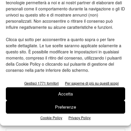
ARTICOLI CORRELATI
ALTRO DALL'AUTORE
tecnologie permetterà a noi e ai nostri partner di elaborare dati
personali come il comportamento durante la navigazione o gli ID
univoci su questo sito e di mostrare annunci (non)
Konica Minolta: AccurioJet 30000
personalizzati. Non acconsentire o ritirare il consenso può
accelera la crescita dell’inkjet B2 in
influire negativamente su alcune caratteristiche e funzioni.
Italia
Clicca qui sotto per acconsentire a quanto sopra o per fare
Colorcopy: i plotter Roland TrueVIS
scelte dettagliate. Le tue scelte saranno applicate solamente a
questo sito. È possibile modificare le impostazioni in qualsiasi
per ogni esigenza produttiva
momento, compreso il ritiro del consenso, utilizzando i pulsanti
della Cookie Policy o cliccando sul pulsante di gestione del
consenso nella parte inferiore dello schermo.
Liyu, nuova installazione da Litografia
Express
Gestisci 1771 fornitori
Per saperne di più su questi scopi
Accetta
Preferenze
Cookie Policy
Privacy Policy
LASCIA UN COMMENTO