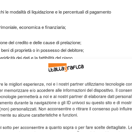
 le modalità di liquidazione e le percentuali di pagamento
rimoniale, economica e finanziaria;
ione del credito e delle cause di prelazione;
i su beni di proprietà o in possesso del debitore;
idicità dei dati e la fattibilità del piano.
he introdotte
nell’art. 161 RD n. 267/1942 dal D.L. n.
etto
«Decreto del fare»
).
re le migliori esperienze, noi e i nostri partner utilizziamo tecnologie co
er memorizzare e/o accedere alle informazioni del dispositivo. Il conse
er l’imprenditore di depositare il ricorso contenente la domanda
cnologie permetterà a noi e ai nostri partner di elaborare dati personal
mento durante la navigazione o gli ID univoci su questo sito e di most
lanci relativi agli ultimi tre esercizi, a un elenco nominativo
non) personalizzati. Non acconsentire o ritirare il consenso può influire
bera assembleare che autorizza il deposito della domanda,
mente su alcune caratteristiche e funzioni.
e l’ulteriore documentazione sopra elencata entro il termine
i sotto per acconsentire a quanto sopra o per fare scelte dettagliate. L