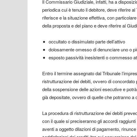
Il Commissario Giudiziale, infatti, ha a disposizion
periodica cui è tenuto il debitore, deve riferire a
riferisce e la situazione effettiva, con particolare
della proposta e del piano e deve riferire al Giud
occultato o dissimulato parte dell’attivo
dolosamente omesso di denunciare uno o più
esposto passività inesistenti o commesso atti
Entro il termine assegnato dal Tribunale l’impre
ristrutturazione dei debiti, ovvero di concordato 
della sospensione delle azioni esecutive e potrà 
già depositate, ovvero di quelle che potranno a q
La procedura di ristrutturazione dei debiti preved
con il quale si preciseranno gli accordi raggiunti
aventi a oggetto dilazioni di pagamento, rinunce to
soddisfazioni dei crediti (tra cui conversione del