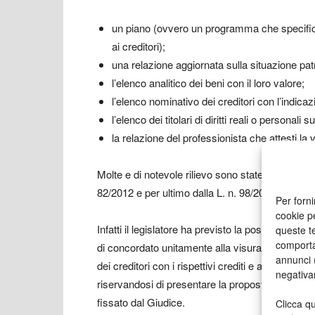
un piano (ovvero un programma che specifichi
ai creditori);
una relazione aggiornata sulla situazione pat
l’elenco analitico dei beni con il loro valore;
l’elenco nominativo dei creditori con l’indicaz
l’elenco dei titolari di diritti reali o personal
la relazione del professionista che attesti la ver
Molte e di notevole rilievo sono state le
modific
82/2012 e
per ultimo dalla L. n. 98/2013 (così d
Per forni
cookie p
Infatti il legislatore ha previsto la possibilità p
queste te
comporta
di concordato unitamente alla visura storica, ai bi
annunci (
dei creditori con i rispettivi crediti e alla deli
negativa
riservandosi di presentare la proposta, il piano 
fissato dal Giudice.
Clicca qu