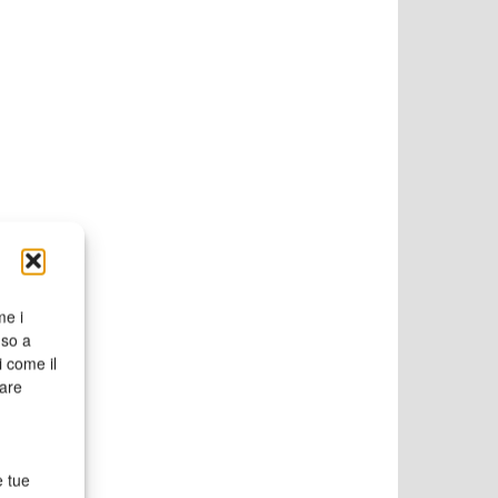
me i
nso a
i come il
rare
e tue