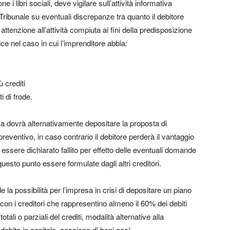
e i libri sociali, deve vigilare sull’attività informativa
l Tribunale su eventuali discrepanze tra quanto il debitore
 attenzione all’attività compiuta ai fini della predisposizione
ice nel caso in cui l’imprenditore abbia:
 crediti
 di frode.
sa dovrà alternativamente depositare la proposta di
preventivo, in caso contrario il debitore perderà il vantaggio
essere dichiarato fallito per effetto delle eventuali domande
uesto punto essere formulate dagli altri creditori.
e la possibilità per l’impresa in crisi di depositare un piano
 con i creditori che rappresentino almeno il 60% dei debiti
tali o parziali del crediti, modalità alternative alla
 debito in capitale, cessione di beni ecc).