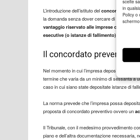
scelte s
in qualsi
L’introduzione dell’istituto del
concordato preven
Policy o 
la domanda senza dover cercare di nascondere la 
schermo
vantaggio riservato alle imprese che ricorron
esecutive (o istanze di fallimento) che possa
Il concordato preventivo i
Nel momento in cui l’impresa deposita la doman
termine che varia da un minimo di sessanta a u
caso in cui siano state depositate istanze di fall
La norma prevede che l’impresa possa deposita
proposta di concordato preventivo ovvero un
ac
Il Tribunale, con il medesimo provvedimento con i
piano e dell’altra documentazione necessaria,