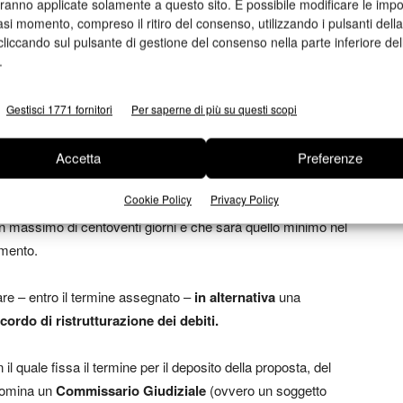
aranno applicate solamente a questo sito. È possibile modificare le impo
asi momento, compreso il ritiro del consenso, utilizzando i pulsanti dell
tivo con riserva
consente all’imprenditore di predisporre
cliccando sul pulsante di gestione del consenso nella parte inferiore del
situazione di crisi in cui si trova l’azienda,
godendo del
.
o alla procedura, ossia quello di non subire azioni
no ostacolare la realizzazione del piano.
Gestisci 1771 fornitori
Per saperne di più su questi scopi
n bianco
Accetta
Preferenze
Cookie Policy
Privacy Policy
da di concordato con riserva, il Giudice assegna un
n massimo di centoventi giorni e che sarà quello minimo nel
imento.
re – entro il termine assegnato –
in alternativa
una
cordo di ristrutturazione dei debiti.
l quale fissa il termine per il deposito della proposta, del
 nomina un
Commissario Giudiziale
(ovvero un soggetto