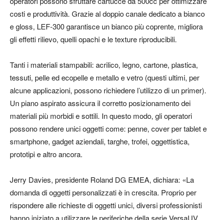
operatori possono sfruttare cartucce da 500cc per ottimizzare
costi e produttività. Grazie al doppio canale dedicato a bianco
e gloss, LEF-300 garantisce un bianco più coprente, migliora
gli effetti rilievo, quelli opachi e le texture riproducibili.
Tanti i materiali stampabili: acrilico, legno, cartone, plastica,
tessuti, pelle ed ecopelle e metallo e vetro (questi ultimi, per
alcune applicazioni, possono richiedere l’utilizzo di un primer).
Un piano aspirato assicura il corretto posizionamento dei
materiali più morbidi e sottili. In questo modo, gli operatori
possono rendere unici oggetti come: penne, cover per tablet e
smartphone, gadget aziendali, targhe, trofei, oggettistica,
prototipi e altro ancora.
Jerry Davies, presidente Roland DG EMEA, dichiara: «La
domanda di oggetti personalizzati è in crescita. Proprio per
rispondere alle richieste di oggetti unici, diversi professionisti
hanno iniziato a utilizzare le periferiche della serie VersaUV