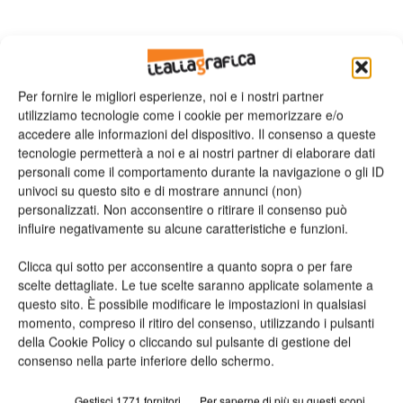
Per fornire le migliori esperienze, noi e i nostri partner
utilizziamo tecnologie come i cookie per memorizzare e/o
accedere alle informazioni del dispositivo. Il consenso a queste
tecnologie permetterà a noi e ai nostri partner di elaborare dati
personali come il comportamento durante la navigazione o gli ID
univoci su questo sito e di mostrare annunci (non)
personalizzati. Non acconsentire o ritirare il consenso può
influire negativamente su alcune caratteristiche e funzioni.
Clicca qui sotto per acconsentire a quanto sopra o per fare
scelte dettagliate. Le tue scelte saranno applicate solamente a
questo sito. È possibile modificare le impostazioni in qualsiasi
LEF-300 è la nuova stampante UV della serie VersaUV che permetterà agli operatori
momento, compreso il ritiro del consenso, utilizzando i pulsanti
di essere ancora più produttivi.
della Cookie Policy o cliccando sul pulsante di gestione del
consenso nella parte inferiore dello schermo.
TAG
LEF-300
Roland
VersaUV
VersaUV LEF-300
Gestisci 1771 fornitori
Per saperne di più su questi scopi