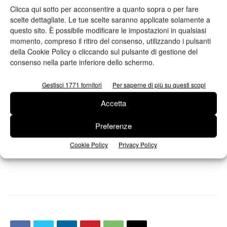
Clicca qui sotto per acconsentire a quanto sopra o per fare
scelte dettagliate. Le tue scelte saranno applicate solamente a
Landa prevede di iniziare le consegne delle unità beta della
questo sito. È possibile modificare le impostazioni in qualsiasi
Landa S10FC Nanographic Printing Press
per la piegatura del
momento, compreso il ritiro del consenso, utilizzando i pulsanti
cartone nel quarto trimestre del 2014 a cui faranno seguito,
della Cookie Policy o cliccando sul pulsante di gestione del
entro un breve periodo, le spedizioni della
Landa S10C
consenso nella parte inferiore dello schermo.
Nanographic Printing Press
per la stampa commerciale ed
Gestisci 1771 fornitori
Per saperne di più su questi scopi
editoriale.
Accetta
Benny Landa afferma: “Abbiamo conseguito notevoli
Preferenze
miglioramenti che accelereranno la trasformazione della
stampa digitale in tecnologia mainstream”.
Cookie Policy
Privacy Policy