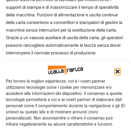
supporti di stampa e di massimizzare il tempo di operatività
della macchina. Funzioni di alimentazione e uscita continue
della carta consentono a convertitori e stampatori di gestire la
macchina senza interruzioni per la sostituzione della carta.
Grazie a un vassoio ausiliare di uscita della carta, gli operatori
possono raccogliere automaticamente le bozze senza dover
interrompere il normale processo di produzione.
Una tradizionale unità di spalmatura in linea opzionale
consentirà di nobilitare in maniera efficiente i prodotti realizzati
Per fornire le migliori esperienze, noi e i nostri partner
con la stampa nanografica sia in modo completo che selettivo.
utilizziamo tecnologie come i cookie per memorizzare e/o
L’unità di spalmatura potrà essere utilizzata sia con rulli e
accedere alle informazioni del dispositivo. Il consenso a queste
cliché per stampa flessografica siacon una varietà di inchiostri
tecnologie permetterà a noi e ai nostri partner di elaborare dati
personali come il comportamento durante la navigazione o gli ID
UV e a base d’acqua.
univoci su questo sito e di mostrare annunci (non)
personalizzati. Non acconsentire o ritirare il consenso può
Terzo trimestre 2014, arrivano le prime
influire negativamente su alcune caratteristiche e funzioni.
unità beta