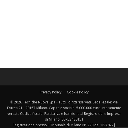
Privacy Policy
Cookie Policy
© 2026 Tecniche Nuove Spa • Tutti i diritti riservati. Sede legale: Via
Eritrea 21 - 20157 Milano. Capitale sociale: 5.000.000 euro interamente
versati. Codice fiscale, Partita Iva e Iscrizione al Registro delle Imprese
di Milano: 00753480151
Registrazione presso il Tribunale di Milano N° 220 del 16/7/48 |