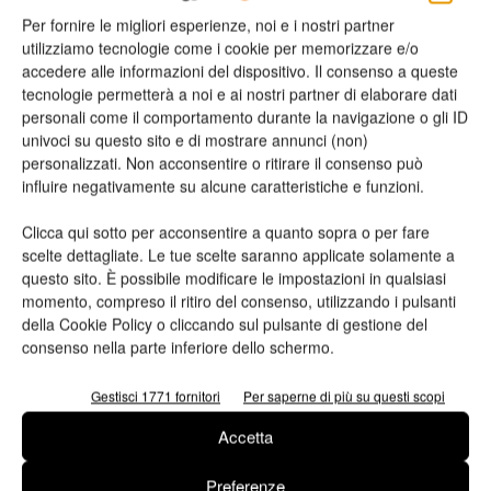
Per fornire le migliori esperienze, noi e i nostri partner
utilizziamo tecnologie come i cookie per memorizzare e/o
Nome*
accedere alle informazioni del dispositivo. Il consenso a queste
tecnologie permetterà a noi e ai nostri partner di elaborare dati
personali come il comportamento durante la navigazione o gli ID
univoci su questo sito e di mostrare annunci (non)
personalizzati. Non acconsentire o ritirare il consenso può
Cognome*
influire negativamente su alcune caratteristiche e funzioni.
Clicca qui sotto per acconsentire a quanto sopra o per fare
scelte dettagliate. Le tue scelte saranno applicate solamente a
questo sito. È possibile modificare le impostazioni in qualsiasi
momento, compreso il ritiro del consenso, utilizzando i pulsanti
Azienda
della Cookie Policy o cliccando sul pulsante di gestione del
consenso nella parte inferiore dello schermo.
Gestisci 1771 fornitori
Per saperne di più su questi scopi
E-mail*
Accetta
Preferenze