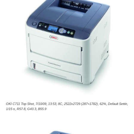
OKI C711 Top Shot, 7/10/09, 13:53, 8C, 2522x2729 (287+1782), 62%, Default Settin,
1/15 s, R57.8, G43.3, B55.9