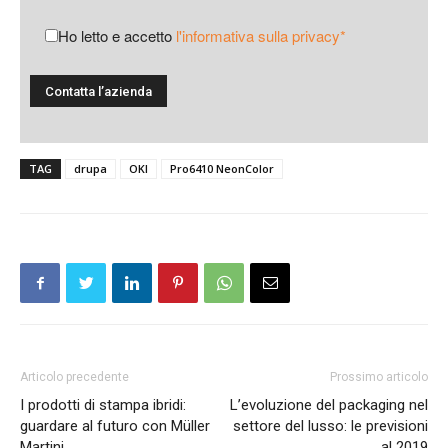
Ho letto e accetto
l'informativa sulla privacy*
TAG
drupa
OKI
Pro6410 NeonColor
Articolo precedente
Prossimo articolo
I prodotti di stampa ibridi:
L’evoluzione del packaging nel
guardare al futuro con Müller
settore del lusso: le previsioni
Martini
al 2019