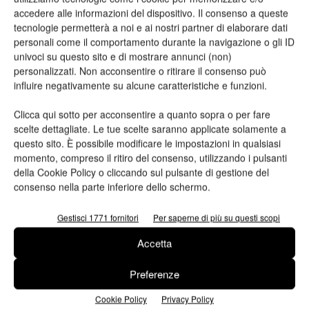
Nome*
accedere alle informazioni del dispositivo. Il consenso a queste
tecnologie permetterà a noi e ai nostri partner di elaborare dati
personali come il comportamento durante la navigazione o gli ID
univoci su questo sito e di mostrare annunci (non)
personalizzati. Non acconsentire o ritirare il consenso può
Cognome*
influire negativamente su alcune caratteristiche e funzioni.
Clicca qui sotto per acconsentire a quanto sopra o per fare
scelte dettagliate. Le tue scelte saranno applicate solamente a
questo sito. È possibile modificare le impostazioni in qualsiasi
momento, compreso il ritiro del consenso, utilizzando i pulsanti
Azienda
della Cookie Policy o cliccando sul pulsante di gestione del
consenso nella parte inferiore dello schermo.
Gestisci 1771 fornitori
Per saperne di più su questi scopi
E-mail*
Accetta
Preferenze
Cookie Policy
Privacy Policy