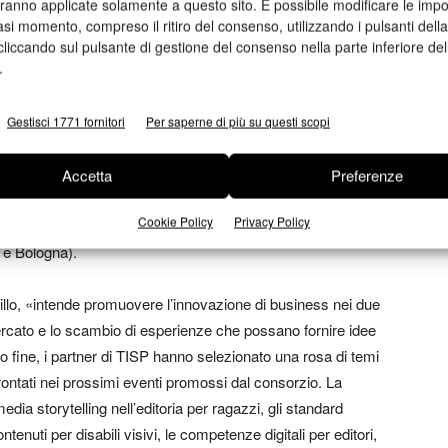
aranno applicate solamente a questo sito. È possibile modificare le impo
ssinelli
di
AIE
che ha moderato l’incontro con
Patrice
asi momento, compreso il ritiro del consenso, utilizzando i pulsanti dell
aggi e le opportunità offerte dalla collaborazione tra
cliccando sul pulsante di gestione del consenso nella parte inferiore del
.
’idea che è il cuore del progetto europeo TISP, teso a
de ICT tramite l’istituzione di un consorzio che riunisce 25
’Unione Europea. Tra queste quattro italiane: oltre l’AIE,
Gestisci 1771 fornitori
Per saperne di più su questi scopi
ale),
mEDRA
, società specializzata in standard per
gna. Tra gli stranieri:
DigitalEurope
e FEP, le federazioni
Accetta
Preferenze
ttori garantiscono una piena rappresentatività continentale
Cookie Policy
Privacy Policy
ttori, e alle tre fiere del libro più importanti del mondo (la
 e Bologna).
illo, «intende promuovere l’innovazione di business nei due
 mercato e lo scambio di esperienze che possano fornire idee
to fine, i partner di TISP hanno selezionato una rosa di temi
ontati nei prossimi eventi promossi dal consorzio. La
-media storytelling nell’editoria per ragazzi, gli standard
ontenuti per disabili visivi, le competenze digitali per editori,