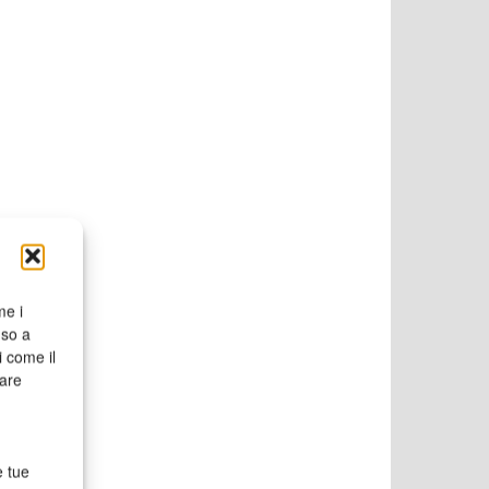
me i
nso a
i come il
rare
e tue