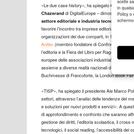
scelte s
«Le due case history», ha spiegato
Cristina Mu
in qualsi
Chazerand
di DigitalEurope – dimostrano i
vant
Policy o 
schermo
settore editoriale e industria tecnologica
, un
favorire l’incontro tra imprese editoriali e azien
organizzazioni dei due comparti, in 12 Paesi dell
Anitec
(membro fondatore di Confindustria Digit
l’editoria e la Fiera del Libro per Ragazzi di Bolo
europee delle associazioni industriali dei due se
assieme a diverse realtà nazionali di entrambi i se
Buchmesse di Francoforte, la London Book Fair
«TISP», ha spiegato il presidente Aie Marco Pol
settori, attraverso l’analisi delle tendenze del
e soluzioni per nuovi prodotti e servizi». A ques
di approfondimento e confronto che saranno affr
gestione dei diritti, l’editoria scolastica, il cross
tecnologici, il social reading, l’accessibilità dei c