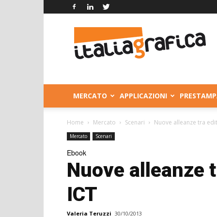
Italia
Grafica
MERCATO
APPLICAZIONI
PRESTAMP
Home
Mercato
Scenari
Nuove alleanze tra edit
Mercato
Scenari
Ebook
Nuove alleanze tr
ICT
Valeria Teruzzi
30/10/2013