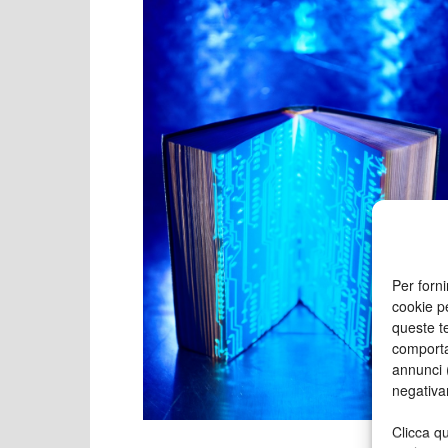
Per forni
cookie p
queste te
comporta
annunci (
negativa
Clicca qu