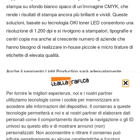
stampa su sfondo bianco opaco di un’immagine CMYK, che
rende i risultati di stampa ancora più brillanti e vividi. Queste
soluzioni, basate su tecnologia OKI toner LED consentono una
risoluzione di 1.200 dpi e si rivolgono a stampatori, tipografie e
centri copia ma anche al crescente numero di aziende che
hanno bisogno di realizzare in-house piccole e micro tirature di
etichette di elevata qualità.
Anche il segmento Light Production sarà adeguatamente
rappresentato: ci sarà la rinomata Serie Pro con: Pro9541 e
Pro9542, stampanti Digital LED SRA3 a cinque colori, Pro6410
Per fornire le migliori esperienze, noi e i nostri partner
NeonColor, stampante A4 con toner neon e la recente
utilizziamo tecnologie come i cookie per memorizzare e/o
Pro8432WT, dispositivo per stampa A3 con toner bianco. I
accedere alle informazioni del dispositivo. Il consenso a queste
visitatori potranno apprezzare la pionieristica tecnologia
tecnologie permetterà a noi e ai nostri partner di elaborare dati
personali come il comportamento durante la navigazione o gli ID
CMYK+1 di OKI, dotata di toner bianco con una coprenza
univoci su questo sito e di mostrare annunci (non)
assoluta e neon che consentono la stampa di colori
personalizzati. Non acconsentire o ritirare il consenso può
estremamente vividi e vibranti. Le tecnologie Pro realizzano
influire negativamente su alcune caratteristiche e funzioni.