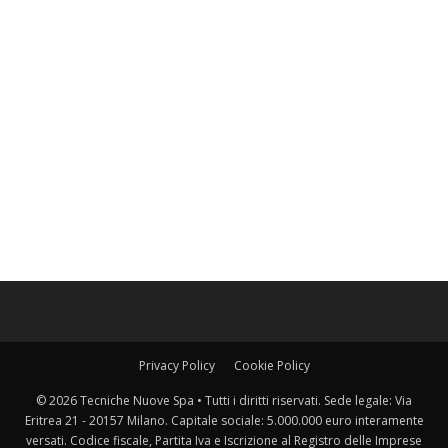
Privacy Policy
Cookie Policy
© 2026 Tecniche Nuove Spa • Tutti i diritti riservati. Sede legale: Via
Eritrea 21 - 20157 Milano. Capitale sociale: 5.000.000 euro interamente
versati. Codice fiscale, Partita Iva e Iscrizione al Registro delle Imprese