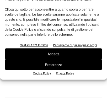
una vastità di applicazioni originali, su un’ampia gamma di
supporti: dagli accessori moda e abbigliamento (grazie alla
Clicca qui sotto per acconsentire a quanto sopra o per fare
scelte dettagliate. Le tue scelte saranno applicate solamente a
stampa transfer) alla segnaletica interna ed esterna, passando
questo sito. È possibile modificare le impostazioni in qualsiasi
per la prototipazione.
momento, compreso il ritiro del consenso, utilizzando i pulsanti
della Cookie Policy o cliccando sul pulsante di gestione del
Nell’ambito Wide Format sarà presente l’ultima nata, la
consenso nella parte inferiore dello schermo.
versatile ColorPainter E-64s, con luce di stampa di 160 cm.
Gestisci 1771 fornitori
Per saperne di più su questi scopi
ColorPainter E-64s è dotata di 6 canali colore (CMYK, Lc, Lm)
e abbina alta risoluzione (leggibilità dei caratteri fino a 2 punti) a
Accetta
un range impressionante di applicazioni, su materiali come
Preferenze
backlit, tessuto tecnico, carta da parati, mesh, PVC, banner,
vinile e altri tipi di supporto.
Cookie Policy
Privacy Policy