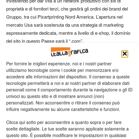
investendo per dar vita a un network produttivo con siti di
proprietà e di fornitori terzi, che gestirà gli ordini dei brand del
Gruppo, tra cui Pixartprinting Nord America. L’apertura nel
mercato Usa sarà sostenuta da una strategia di marketing
espressamente dedicata, mentre a livello di e-shop, il dominio
del sito in questo Paese sarà il “.com”.
TAG
Pixartprinting
Tenderini
Per fornire le migliori esperienze, noi e i nostri partner
utilizziamo tecnologie come i cookie per memorizzare e/o
accedere alle informazioni del dispositivo. Il consenso a queste
tecnologie permetterà a noi e ai nostri partner di elaborare dati
personali come il comportamento durante la navigazione o gli ID
univoci su questo sito e di mostrare annunci (non)
personalizzati. Non acconsentire o ritirare il consenso può
influire negativamente su alcune caratteristiche e funzioni.
Clicca qui sotto per acconsentire a quanto sopra o per fare
Articolo precedente
Prossimo articolo
scelte dettagliate. Le tue scelte saranno applicate solamente a
Fedrigoni vicino al riassetto
Semestrale effervescente per
questo sito. È possibile modificare le impostazioni in qualsiasi