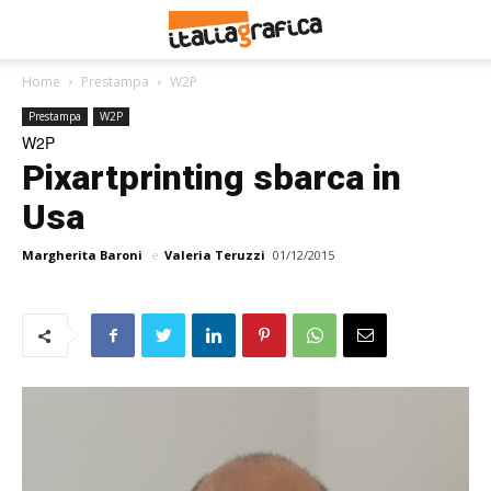
Home
Prestampa
W2P
Prestampa
W2P
W2P
Pixartprinting sbarca in
Usa
Margherita Baroni
e
Valeria Teruzzi
01/12/2015