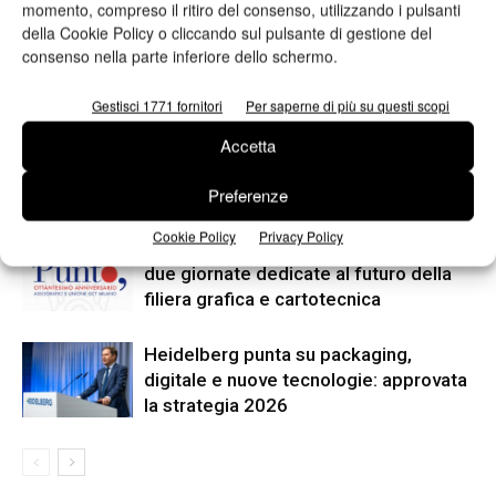
Heidelberg
momento, compreso il ritiro del consenso, utilizzando i pulsanti
della Cookie Policy o cliccando sul pulsante di gestione del
consenso nella parte inferiore dello schermo.
ARTICOLI CORRELATI
ALTRO DALL'AUTORE
Gestisci 1771 fornitori
Per saperne di più su questi scopi
Viscom 2026 cambia volto: debutta il
Accetta
nuovo format Exhibition & Conference
Preferenze
Cookie Policy
Privacy Policy
Assografici celebra 80 anni, a Milano
due giornate dedicate al futuro della
filiera grafica e cartotecnica
Heidelberg punta su packaging,
digitale e nuove tecnologie: approvata
la strategia 2026