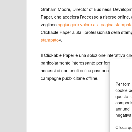
Graham Moore, Director of Business Developme
Paper, che accelera l’accesso a risorse online, a
vogliono
aggiungere valore alla pagina stampat
Clickable Paper aiuta i professionisti della sta
stampato
«.
Il Clickable Paper è una soluzione interattiva c
particolarmente interessante per fornitori di serv
accessi ai contenuti online possono essere tracci
campagne pubblicitarie offline.
Per forni
cookie p
queste te
comporta
annunci (
negativa
Clicca qu