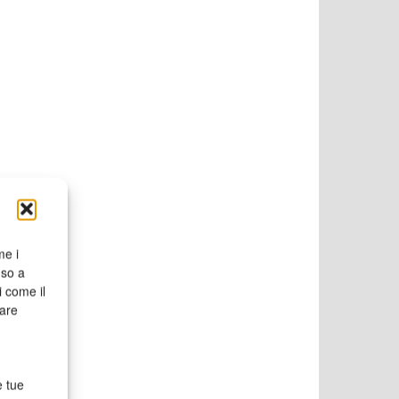
me i
nso a
i come il
rare
e tue