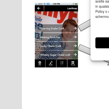
scelte s
in qualsi
Policy o 
schermo