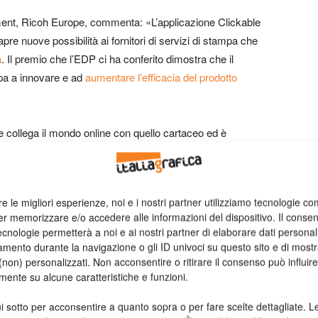
nt, Ricoh Europe, commenta: «L’applicazione Clickable
pre nuove possibilità ai fornitori di servizi di stampa che
a
. Il premio che l’EDP ci ha conferito dimostra che il
mpa a innovare e ad
aumentare l’efficacia del prodotto
he collega il mondo online con quello cartaceo ed è
izi di stampa, agenzie, editori e centri stampa aziendali. Gli
ati e questo consente di monitorare i risultati delle
re le migliori esperienze, noi e i nostri partner utilizziamo tecnologie co
er memorizzare e/o accedere alle informazioni del dispositivo. Il conse
cnologie permetterà a noi e ai nostri partner di elaborare dati personal
mento durante la navigazione o gli ID univoci su questo sito e di most
non) personalizzati. Non acconsentire o ritirare il consenso può influire
mente su alcune caratteristiche e funzioni.
i sotto per acconsentire a quanto sopra o per fare scelte dettagliate. L