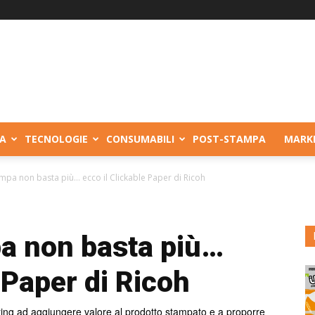
A
TECNOLOGIE
CONSUMABILI
POST-STAMPA
MARK
pa non basta più… ecco il Clickable Paper di Ricoh
a non basta più…
 Paper di Ricoh
inting ad aggiungere valore al prodotto stampato e a proporre