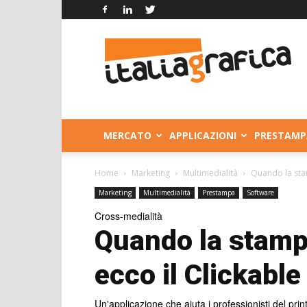
Italia
Grafica
MERCATO
APPLICAZIONI
PRESTAMP
Home
Marketing
Multimedialità
Quando la stam
Marketing
Multimedialità
Prestampa
Software
Cross-medialità
Quando la stamp
ecco il Clickable
Un'applicazione che aiuta i professionisti del pr