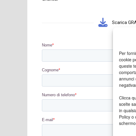
Scarica GRA
Per forni
cookie p
queste te
comporta
annunci (
negativa
Clicca qu
scelte s
in qualsi
Policy o 
schermo