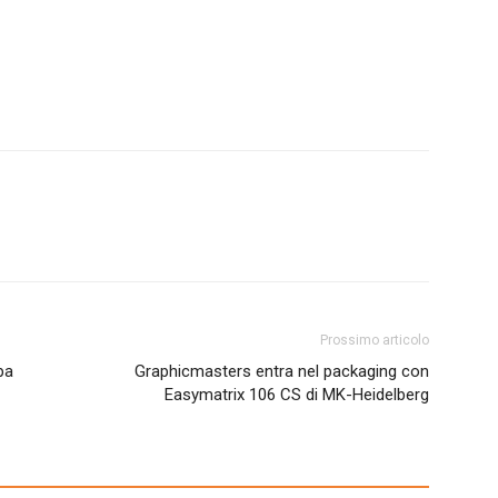
Prossimo articolo
pa
Graphicmasters entra nel packaging con
Easymatrix 106 CS di MK-Heidelberg