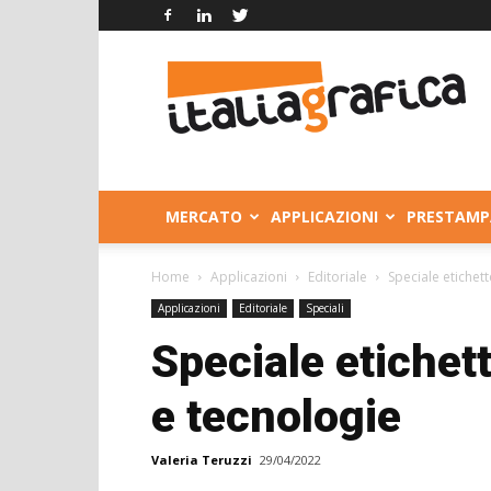
Italia
Grafica
MERCATO
APPLICAZIONI
PRESTAMP
Home
Applicazioni
Editoriale
Speciale etichet
Applicazioni
Editoriale
Speciali
Speciale etichet
e tecnologie
Valeria Teruzzi
29/04/2022