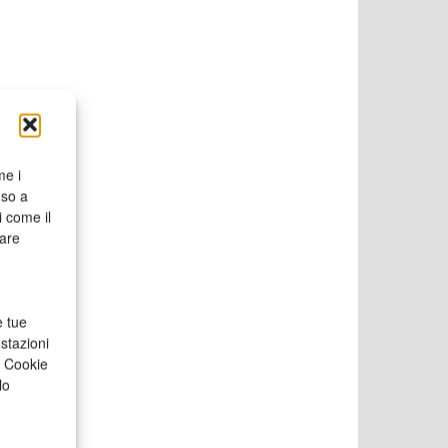
me i
nso a
i come il
rare
e tue
stazioni
a Cookie
lo