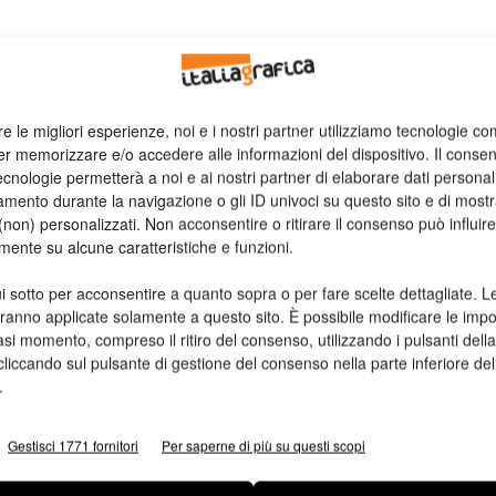
re le migliori esperienze, noi e i nostri partner utilizziamo tecnologie co
er memorizzare e/o accedere alle informazioni del dispositivo. Il conse
cnologie permetterà a noi e ai nostri partner di elaborare dati personal
mento durante la navigazione o gli ID univoci su questo sito e di most
non) personalizzati. Non acconsentire o ritirare il consenso può influire
mente su alcune caratteristiche e funzioni.
i sotto per acconsentire a quanto sopra o per fare scelte dettagliate. L
aranno applicate solamente a questo sito. È possibile modificare le impo
asi momento, compreso il ritiro del consenso, utilizzando i pulsanti dell
cliccando sul pulsante di gestione del consenso nella parte inferiore del
.
Gestisci 1771 fornitori
Per saperne di più su questi scopi