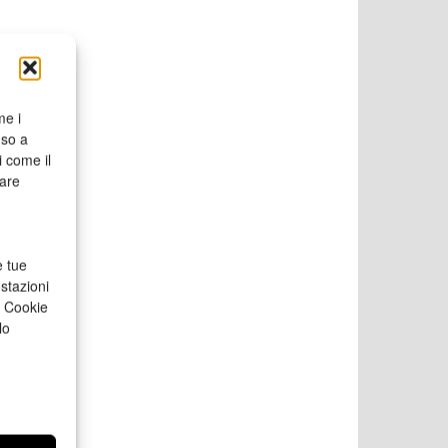
me i
nso a
i come il
rare
e tue
stazioni
a Cookie
lo