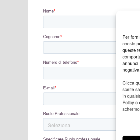
Per forni
cookie p
queste te
comporta
annunci (
negativa
Clicca qu
scelte s
in qualsi
Policy o 
schermo