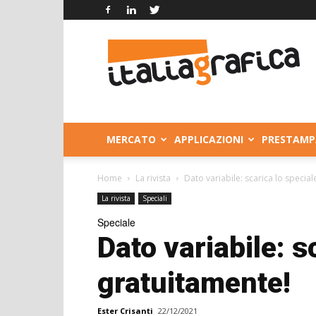
Italia
Grafica
MERCATO
APPLICAZIONI
PRESTAMP
Home
La rivista
Dato variabile: scarica lo specia
La rivista
Speciali
Speciale
Dato variabile: s
gratuitamente!
Ester Crisanti
22/12/2021