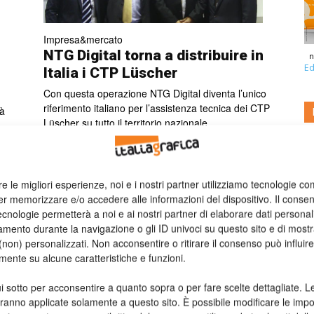
Impresa&mercato
NTG Digital torna a distribuire in
n
Ed
Italia i CTP Lüscher
Con questa operazione NTG Digital diventa l’unico
riferimento italiano per l’assistenza tecnica dei CTP
tà
Lüscher su tutto il territorio nazionale.
Valeria Teruzzi
05/02/2014
re le migliori esperienze, noi e i nostri partner utilizziamo tecnologie co
er memorizzare e/o accedere alle informazioni del dispositivo. Il conse
cnologie permetterà a noi e ai nostri partner di elaborare dati personal
mento durante la navigazione o gli ID univoci su questo sito e di most
non) personalizzati. Non acconsentire o ritirare il consenso può influire
mente su alcune caratteristiche e funzioni.
i sotto per acconsentire a quanto sopra o per fare scelte dettagliate. L
Rottamazione
aranno applicate solamente a questo sito. È possibile modificare le impo
Kodak promuove