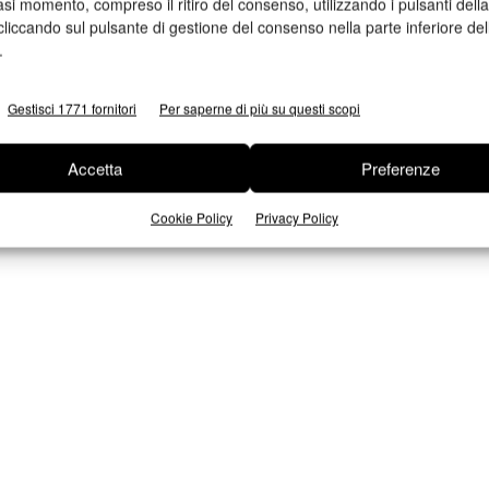
asi momento, compreso il ritiro del consenso, utilizzando i pulsanti dell
l’aggiornamento tecnologico dei
e
cliccando sul pulsante di gestione del consenso nella parte inferiore del
CTP
.
Supervalutazione dell'usato (fino a 20.000 euro), a
fronte dell'acquisto di un nuovo CTP Kodak
Gestisci 1771 fornitori
Per saperne di più su questi scopi
Redazione
08/03/2013
Accetta
Preferenze
Cookie Policy
Privacy Policy