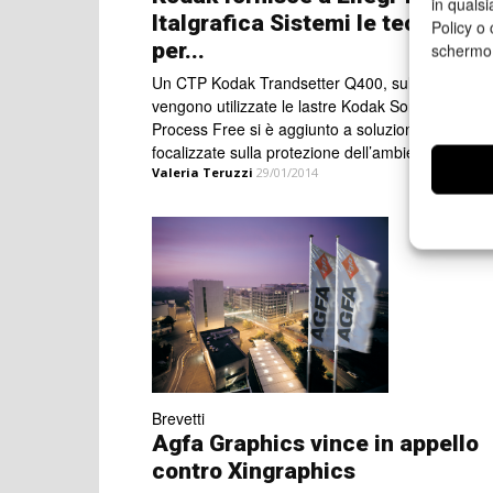
in qualsi
Italgrafica Sistemi le tecnologi
Policy o 
per...
schermo
Un CTP Kodak Trandsetter Q400, sul quale
vengono utilizzate le lastre Kodak Sonora XP
Process Free si è aggiunto a soluzioni già
focalizzate sulla protezione dell’ambiente
Valeria Teruzzi
29/01/2014
Brevetti
Agfa Graphics vince in appello
contro Xingraphics