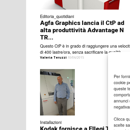
Editoria_quotidiani
Agfa Graphics lancia il CtP ad
alta produttività Advantage N
TR...
Questo CtP è in grado di raggiungere una veloci
di 400 lastre/ora, senza sacrificare la qualità.
Valeria Teruzzi
10/06/2015
Per forni
cookie p
queste te
comporta
annunci (
negativa
Clicca qu
Installazioni
scelte s
Kodak fornisce a Ellegi Trento e