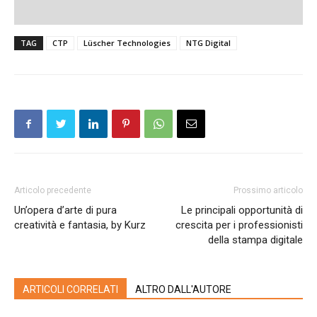
TAG
CTP
Lüscher Technologies
NTG Digital
Articolo precedente
Prossimo articolo
Un’opera d’arte di pura
Le principali opportunità di
creatività e fantasia, by Kurz
crescita per i professionisti
della stampa digitale
ARTICOLI CORRELATI
ALTRO DALL'AUTORE