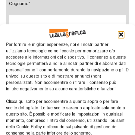
Cognome*
Azienda
Per fornire le migliori esperienze, noi e i nostri partner
utilizziamo tecnologie come i cookie per memorizzare e/o
accedere alle informazioni del dispositivo. Il consenso a queste
tecnologie permetterà a noi e ai nostri partner di elaborare dati
personali come il comportamento durante la navigazione o gli ID
E-mail*
univoci su questo sito e di mostrare annunci (non)
personalizzati. Non acconsentire o ritirare il consenso può
influire negativamente su alcune caratteristiche e funzioni.
Clicca qui sotto per acconsentire a quanto sopra o per fare
Telefono
scelte dettagliate. Le tue scelte saranno applicate solamente a
questo sito. È possibile modificare le impostazioni in qualsiasi
momento, compreso il ritiro del consenso, utilizzando i pulsanti
della Cookie Policy o cliccando sul pulsante di gestione del
consenso nella parte inferiore dello schermo.