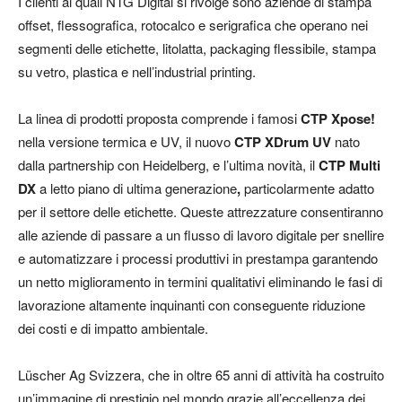
I clienti
ai quali NTG Digital si rivolge sono aziende di stampa
offset, flessografica, rotocalco e serigrafica che operano nei
segmenti delle etichette, litolatta, packaging flessibile, stampa
su vetro, plastica e nell’industrial printing.
La linea di prodotti proposta comprende i famosi
CTP Xpose!
nella versione termica e UV, il
nuovo
CTP XDrum
UV
nato
dalla partnership con Heidelberg, e l’ultima novità, il
CTP Multi
DX
a letto piano di ultima generazione
,
particolarmente adatto
per il settore delle etichette. Queste attrezzature consentiranno
alle aziende di passare a un flusso di lavoro digitale per snellire
e automatizzare i processi produttivi in prestampa garantendo
un netto miglioramento in termini qualitativi eliminando le fasi di
lavorazione altamente inquinanti con conseguente riduzione
dei costi e di impatto ambientale.
Lüscher Ag Svizzera, che in oltre 65 anni di attività ha costruito
un’immagine di prestigio nel mondo grazie all’eccellenza dei