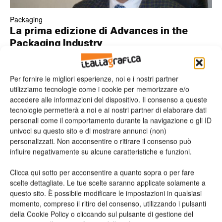
Packaging
La prima edizione di Advances in the
Packaging Industry
Si è svolto a Napoli nei giorni 19 e 20 novembre scorsi il 1°
Congresso Internazionale su prodotto e processo.
Valeria Teruzzi
23/11/2015
Per fornire le migliori esperienze, noi e i nostri partner
utilizziamo tecnologie come i cookie per memorizzare e/o
accedere alle informazioni del dispositivo. Il consenso a queste
Giflex
tecnologie permetterà a noi e ai nostri partner di elaborare dati
Nel Comitato Esecutivo Giflex si è parlato
personali come il comportamento durante la navigazione o gli ID
di un mercato positivo
univoci su questo sito e di mostrare annunci (non)
Valeria Teruzzi
28/07/2015
personalizzati. Non acconsentire o ritirare il consenso può
influire negativamente su alcune caratteristiche e funzioni.
Dalle Associaizoni
Clicca qui sotto per acconsentire a quanto sopra o per fare
Il I Congresso Internazionale
scelte dettagliate. Le tue scelte saranno applicate solamente a
sull’innovazione tecnologica
questo sito. È possibile modificare le impostazioni in qualsiasi
nell’industria dell’imballaggio
momento, compreso il ritiro del consenso, utilizzando i pulsanti
della Cookie Policy o cliccando sul pulsante di gestione del
Nei giorni 19 e 20 novembre 2015 si terrà a Napoli “Advances in