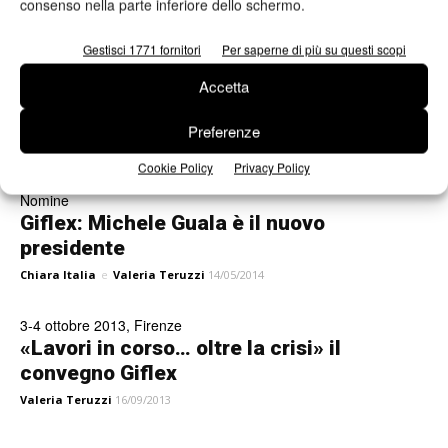
consenso nella parte inferiore dello schermo.
the packaging Industry”.
Valeria Teruzzi
09/07/2015
Gestisci 1771 fornitori
Per saperne di più su questi scopi
Imballaggio flessibile
Accetta
Giflex, il presente e il futuro
dell’Associazione
Preferenze
Valeria Teruzzi
08/06/2015
Cookie Policy
Privacy Policy
Nomine
Giflex: Michele Guala è il nuovo
presidente
Chiara Italia
e
Valeria Teruzzi
14/05/2014
3-4 ottobre 2013, Firenze
«Lavori in corso… oltre la crisi» il
convegno Giflex
Valeria Teruzzi
16/09/2013