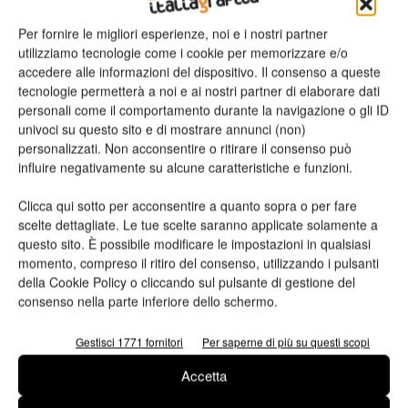
Per fornire le migliori esperienze, noi e i nostri partner
utilizziamo tecnologie come i cookie per memorizzare e/o
accedere alle informazioni del dispositivo. Il consenso a queste
tecnologie permetterà a noi e ai nostri partner di elaborare dati
personali come il comportamento durante la navigazione o gli ID
univoci su questo sito e di mostrare annunci (non)
personalizzati. Non acconsentire o ritirare il consenso può
influire negativamente su alcune caratteristiche e funzioni.
Installazioni
Clicca qui sotto per acconsentire a quanto sopra o per fare
Q&B Grafiche punta sulla tecnologia
scelte dettagliate. Le tue scelte saranno applicate solamente a
Durst di Omega 1 Plus
questo sito. È possibile modificare le impostazioni in qualsiasi
momento, compreso il ritiro del consenso, utilizzando i pulsanti
Qualità, versatilità, sicurezza del sistema sono le caratterstiche
della Cookie Policy o cliccando sul pulsante di gestione del
fondamentali su cui si è basata la scelta.
consenso nella parte inferiore dello schermo.
Valeria Teruzzi
24/12/2013
Gestisci 1771 fornitori
Per saperne di più su questi scopi
Accetta