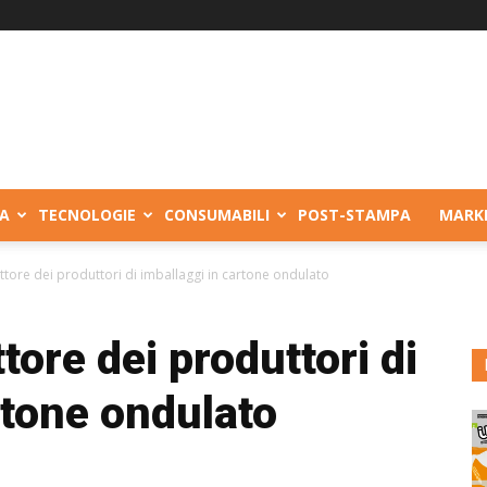
A
TECNOLOGIE
CONSUMABILI
POST-STAMPA
MARK
ettore dei produttori di imballaggi in cartone ondulato
ttore dei produttori di
rtone ondulato