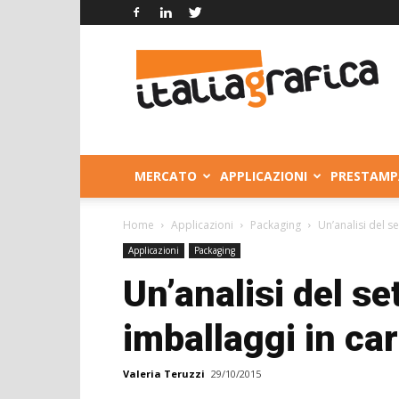
Italia
Grafica
MERCATO
APPLICAZIONI
PRESTAMP
Home
Applicazioni
Packaging
Un’analisi del s
Applicazioni
Packaging
Un’analisi del se
imballaggi in ca
Valeria Teruzzi
29/10/2015