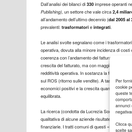
Dall’analisi dei bilanci di
330
imprese operanti ne
Publishing),
un settore che vale circa
2,4 miliar
all’andamento dell’ultimo decennio (
dal 2005 al
prevalenti:
trasformatori
e
integrati
.
Le analisi svolte segnalano come i trasformatori
operativa, dovuta alla minore incidenza di cost
coerenza con l’andamento del fatturato. Per contr
crescita del fatturato, ma con maggiori costi e 
redditività operativa. In sostanza la forbice «fa
sul ROS (ritorno sulle vendite). A tassi di cresc
Per forni
cookie p
economici positivi e la crescita quantitativa n
queste te
equilibrata.
comporta
annunci (
La ricerca (condotta da Lucrezia Songini, Anna Pis
negativa
qualitativa di alcune aziende risultate particol
Clicca qu
finanziarie. I tratti comuni di questi «brillanti p
scelte s