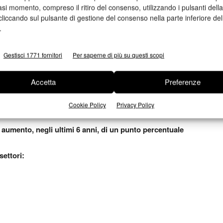
nto al servizio, attenzione al cliente e ampiezza di gamma.
asi momento, compreso il ritiro del consenso, utilizzando i pulsanti dell
cliccando sul pulsante di gestione del consenso nella parte inferiore del
.
le relazioni collaborative con i principali stakeholder
solido rapporto di fiducia, fanno la differenza e rappresentano
Gestisci 1771 fornitori
Per saperne di più su questi scopi
Accetta
Preferenze
2
aggi nel 2014: 3.546.343.000 m
(+ 1% rispetto all’anno
Cookie Policy
Privacy Policy
In aumento, negli ultimi 6 anni, di un punto percentuale
settori: