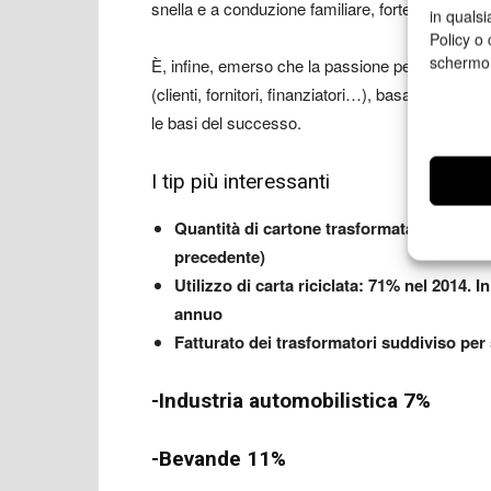
snella e a conduzione familiare, forte orientame
in qualsi
Policy o 
schermo
È, infine, emerso che la passione per l’azienda e 
(clienti, fornitori, finanziatori…), basate su un 
le basi del successo.
I tip più interessanti
Quantità di cartone trasformata in imball
precedente)
Utilizzo di carta riciclata: 71% nel 2014. 
annuo
Fatturato dei trasformatori suddiviso per 
-Industria automobilistica 7%
-Bevande 11%