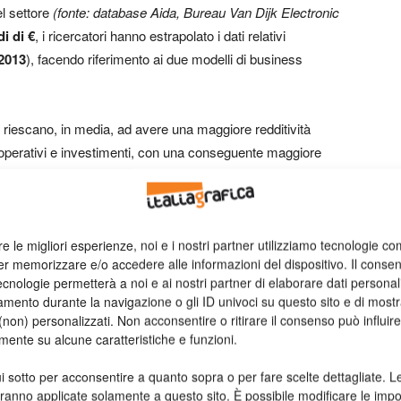
l settore
(fonte: database Aida, Bureau Van Dijk Electronic
di di €
, i ricercatori hanno estrapolato i dati relativi
 2013
), facendo riferimento ai due modelli di business
 riescano, in media, ad avere una maggiore redditività
i operativi e investimenti, con una conseguente maggiore
o, le imprese integrate segnalano significativi tassi di
investimenti, che portano a una tendenziale riduzione della
tturato-costi operativi» si riduce, con conseguenze negative
ita elevati, quindi, non sempre conseguono risultati
re le migliori esperienze, noi e i nostri partner utilizziamo tecnologie co
er memorizzare e/o accedere alle informazioni del dispositivo. Il conse
on è spesso accompagnata da una crescita qualitativa
cnologie permetterà a noi e ai nostri partner di elaborare dati personal
mento durante la navigazione o gli ID univoci su questo sito e di most
non) personalizzati. Non acconsentire o ritirare il consenso può influire
toni, Ida D’Alessio) si è poi focalizzata sull’analisi
mente su alcune caratteristiche e funzioni.
armente interessanti sul fronte delle performance economico-
i sotto per acconsentire a quanto sopra o per fare scelte dettagliate. L
rotagonisti del mercato» si possono così sintetizzare: struttura
aranno applicate solamente a questo sito. È possibile modificare le impo