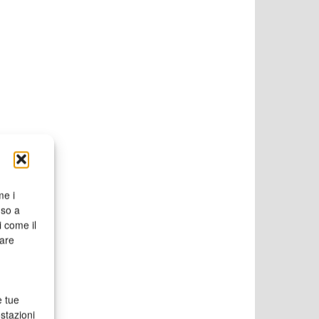
me i
nso a
i come il
rare
e tue
stazioni