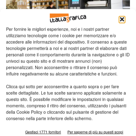
Per fornire le migliori esperienze, noi e i nostri partner
utilizziamo tecnologie come i cookie per memorizzare e/o
accedere alle informazioni del dispositivo. Il consenso a queste
Etichette
tecnologie permetterà a noi e ai nostri partner di elaborare dati
Ricoh Europe e Zebra per la stampa su
personali come il comportamento durante la navigazione o gli ID
etichette
univoci su questo sito e di mostrare annunci (non)
personalizzati. Non acconsentire o ritirare il consenso può
Redazione
17/02/2021
influire negativamente su alcune caratteristiche e funzioni.
Clicca qui sotto per acconsentire a quanto sopra o per fare
scelte dettagliate. Le tue scelte saranno applicate solamente a
questo sito. È possibile modificare le impostazioni in qualsiasi
momento, compreso il ritiro del consenso, utilizzando i pulsanti
della Cookie Policy o cliccando sul pulsante di gestione del
consenso nella parte inferiore dello schermo.
Gestisci 1771 fornitori
Per saperne di più su questi scopi