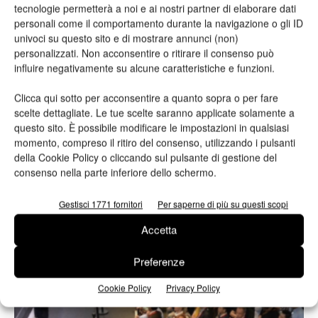
tecnologie permetterà a noi e ai nostri partner di elaborare dati
personali come il comportamento durante la navigazione o gli ID
univoci su questo sito e di mostrare annunci (non)
personalizzati. Non acconsentire o ritirare il consenso può
influire negativamente su alcune caratteristiche e funzioni.
Clicca qui sotto per acconsentire a quanto sopra o per fare
scelte dettagliate. Le tue scelte saranno applicate solamente a
drupa
questo sito. È possibile modificare le impostazioni in qualsiasi
Manroland Sheetfed annuncia il ritiro da
momento, compreso il ritiro del consenso, utilizzando i pulsanti
drupa 2021
della Cookie Policy o cliccando sul pulsante di gestione del
consenso nella parte inferiore dello schermo.
Redazione
16/07/2020
Gestisci 1771 fornitori
Per saperne di più su questi scopi
Accetta
Preferenze
Cookie Policy
Privacy Policy