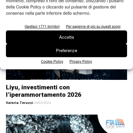
nella stampa su cartone ondulato
momento, compreso il ritiro del consenso, utilizzando i pulsanti
della Cookie Policy o cliccando sul pulsante di gestione del
Valeria Teruzzi
31/03/2026
consenso nella parte inferiore dello schermo.
Gestisci 1771 fornitori
Per saperne di più su questi scopi
Accetta
Preferenze
Cookie Policy
Privacy Policy
Liyu, investimenti con
l’iperammortamento 2026
Valeria Teruzzi
24/03/2026