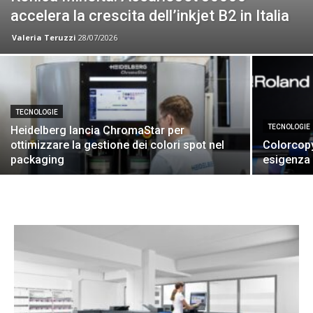
accelera la crescita dell’inkjet B2 in Italia
Valeria Teruzzi
28/07/2026
TECNOLOGIE
TECNOLOGIE
Heidelberg lancia ChromaStar per
ottimizzare la gestione dei colori spot nel
Colorcopy
packaging
esigenza 