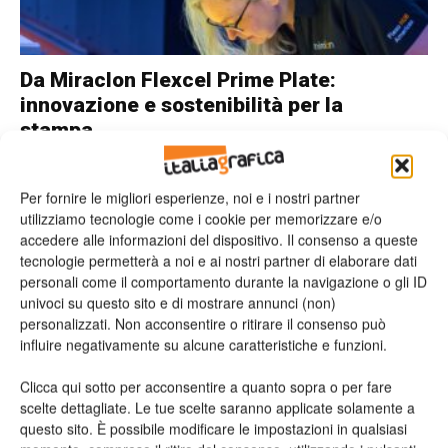
Da Miraclon Flexcel Prime Plate:
innovazione e sostenibilità per la
stampa...
Valeria Teruzzi
31/03/2026
Per fornire le migliori esperienze, noi e i nostri partner
utilizziamo tecnologie come i cookie per memorizzare e/o
accedere alle informazioni del dispositivo. Il consenso a queste
tecnologie permetterà a noi e ai nostri partner di elaborare dati
personali come il comportamento durante la navigazione o gli ID
univoci su questo sito e di mostrare annunci (non)
personalizzati. Non acconsentire o ritirare il consenso può
influire negativamente su alcune caratteristiche e funzioni.
Clicca qui sotto per acconsentire a quanto sopra o per fare
scelte dettagliate. Le tue scelte saranno applicate solamente a
Liyu: novità Signature Series, più stabilità
questo sito. È possibile modificare le impostazioni in qualsiasi