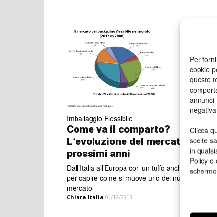
Per forni
cookie p
queste te
comporta
annunci (
negativa
Imballaggio Flessibile
Come va il comparto?
Clicca qu
L’evoluzione del mercato nei
scelte s
in qualsi
prossimi anni
Policy o 
Dall’Italia all’Europa con un tuffo anche in Turchia
schermo
per capire come si muove uno dei nuovi player d
mercato
Chiara Italia
04/12/2013