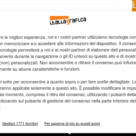
n
Ed
re le migliori esperienze, noi e i nostri partner utilizziamo tecnologie co
er memorizzare e/o accedere alle informazioni del dispositivo. Il conse
cnologie permetterà a noi e ai nostri partner di elaborare dati personal
mento durante la navigazione o gli ID univoci su questo sito e di most
non) personalizzati. Non acconsentire o ritirare il consenso può influire
mente su alcune caratteristiche e funzioni.
Appuntamento il 23 novembre alle 10
Prima edizione del Premio
i sotto per acconsentire a quanto sopra o per fare scelte dettagliate. L
Giuseppe Musmeci
aranno applicate solamente a questo sito. È possibile modificare le impo
asi momento, compreso il ritiro del consenso, utilizzando i pulsanti dell
Chiara Italia
14/11/2013
cliccando sul pulsante di gestione del consenso nella parte inferiore del
,
.
el
Gestisci 1771 fornitori
Per saperne di più su questi scopi