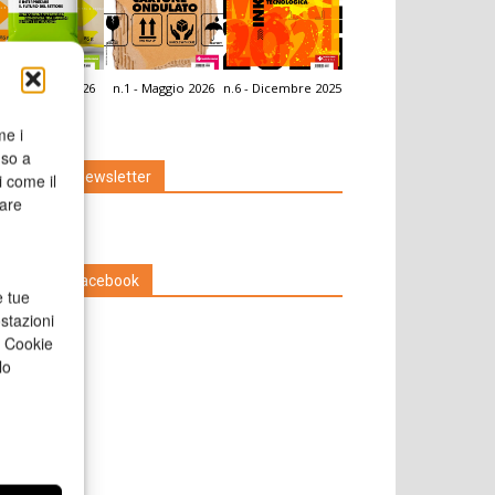
.2 - Giugno 2026
n.1 - Maggio 2026
n.6 - Dicembre 2025
icola Web
me i
nso a
Iscriviti alla newsletter
i come il
rare
Seguici su Facebook
e tue
stazioni
a Cookie
lo