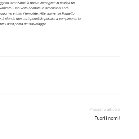
ggetto avanzato» la nuova immagine: in pratica un
anzato. Una volta adattate le dimensioni sarà
aggiornare tutto il template. Attenzione: se l’oggetto
lo di sfondo non sarà possibile portare a compimento la
i i livelli prima del salvataggio.
Prossimo articolo
Fuori i nomi!