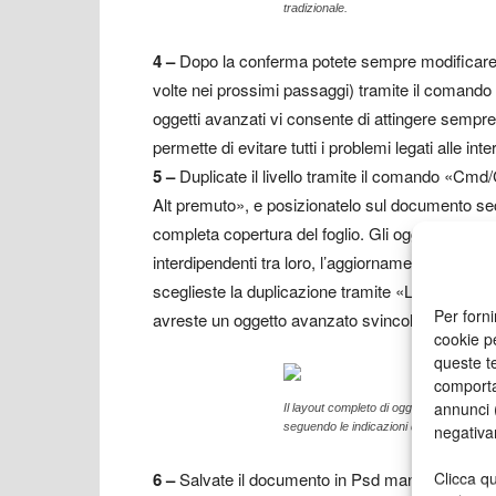
tradizionale.
4
–
Dopo la conferma potete sempre modificare 
volte nei prossimi passaggi) tramite il comando 
oggetti avanzati vi consente di attingere sempre a
permette di evitare tutti i problemi legati alle inte
5
–
Duplicate il livello tramite il comando «Cmd
Alt premuto», e posizionatelo sul documento sec
completa copertura del foglio. Gli oggetti avanza
interdipendenti tra loro, l’aggiornamento dei cont
sceglieste la duplicazione tramite «Livello > O
Per forni
avreste un oggetto avanzato svincolato dalla co
cookie p
queste te
comporta
annunci (
Il layout completo di oggetti avanzati c
seguendo le indicazioni dell’articolo prod
negativa
Clicca qu
6
–
Salvate il documento in Psd mantenendo i liv