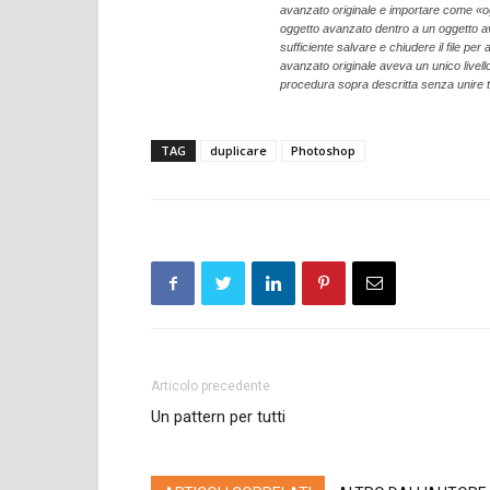
avanzato originale e importare come «o
oggetto avanzato dentro a un oggetto av
sufficiente salvare e chiudere il file per 
avanzato originale aveva un unico livel
procedura sopra descritta senza unire tutt
TAG
duplicare
Photoshop
Articolo precedente
Un pattern per tutti