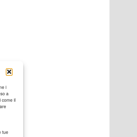
me i
nso a
i come il
rare
e tue