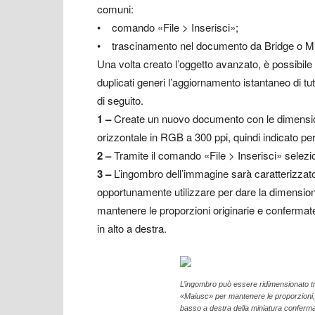
comuni:
• comando «File > Inserisci»;
• trascinamento nel documento da Bridge o Mi
Una volta creato l’oggetto avanzato, è possibile 
duplicati generi l’aggiornamento istantaneo di tut
di seguito.
1
–
Create un nuovo documento con le dimensioni
orizzontale in RGB a 300 ppi, quindi indicato per
2
–
Tramite il comando «File > Inserisci» selez
3
–
L’ingombro dell’immagine sarà caratterizzato
opportunamente utilizzare per dare la dimension
mantenere le proporzioni originarie e confermate 
in alto a destra.
L’ingombro può essere ridimensionato t
«Maiusc» per mantenere le proporzioni, 
basso a destra della miniatura conferma