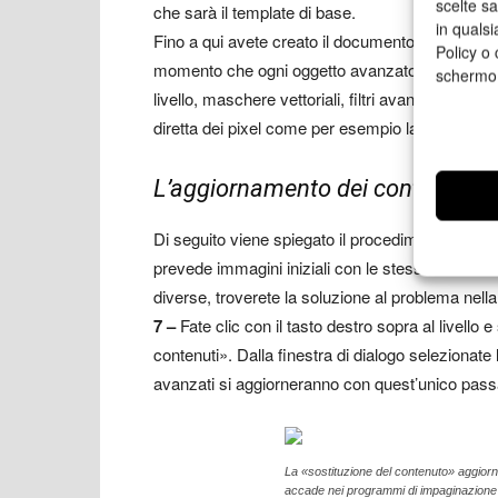
scelte s
che sarà il template di base.
in qualsi
Fino a qui avete creato il documento di base; ten
Policy o 
momento che ogni oggetto avanzato si comport
schermo
livello, maschere vettoriali, filtri avanzati, effett
diretta dei pixel come per esempio la colorazion
L’aggiornamento dei contenuti
Di seguito viene spiegato il procedimento per l’
prevede immagini iniziali con le stesse dimensi
diverse, troverete la soluzione al problema nella p
7 –
Fate clic con il tasto destro sopra al livello
contenuti». Dalla finestra di dialogo selezionate 
avanzati si aggiorneranno con quest’unico pass
La «sostituzione del contenuto» aggiorn
accade nei programmi di impaginazione v