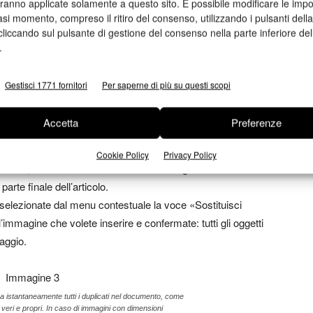
aranno applicate solamente a questo sito. È possibile modificare le impo
asi momento, compreso il ritiro del consenso, utilizzando i pulsanti dell
ete presente che le possibilità creative sono molteplici dal
cliccando sul pulsante di gestione del consenso nella parte inferiore del
a sostanzialmente come un livello normale: maschere di
.
i di livello ecc. tutto è come al solito, tranne per la modifica
e tramite un pennello.
Gestisci 1771 fornitori
Per saperne di più su questi scopi
Accetta
Preferenze
aggiornamento delle immagini. La situazione ottimale
Cookie Policy
Privacy Policy
oni ma, nel caso doveste utilizzare immagini di dimensioni
arte finale dell’articolo.
 e selezionate dal menu contestuale la voce «Sostituisci
l’immagine che volete inserire e confermate: tutti gli oggetti
aggio.
a istantaneamente tutti i duplicati nel documento, come
eri e propri. In caso di immagini con dimensioni