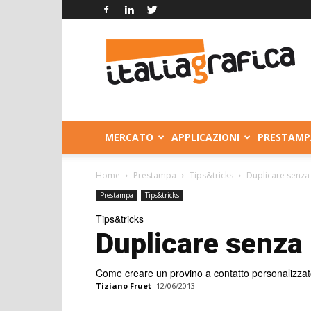
Italia
Grafica
MERCATO
APPLICAZIONI
PRESTAMP
Home
Prestampa
Tips&tricks
Duplicare senza
Prestampa
Tips&tricks
Tips&tricks
Duplicare senza 
Come creare un provino a contatto personalizza
Tiziano Fruet
12/06/2013