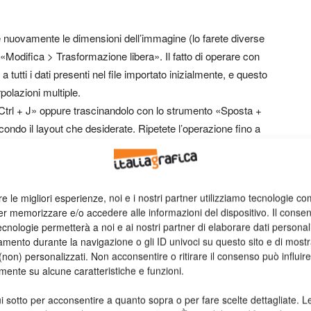
nuovamente le dimensioni dell’immagine (lo farete diverse
«Modifica > Trasformazione libera». Il fatto di operare con
 tutti i dati presenti nel file importato inizialmente, e questo
rpolazioni multiple.
/Ctrl + J» oppure trascinandolo con lo strumento «Sposta +
ondo il layout che desiderate. Ripetete l’operazione fino a
ti creati tramite questi comandi di duplicazione sono tutti
enuti di uno modificherà anche tutti gli altri. Se invece
ggetti avanzato > Nuovo oggetto avanzato tramite copia»,
re le migliori esperienze, noi e i nostri partner utilizziamo tecnologie co
ndizione sopra descritta.
er memorizzare e/o accedere alle informazioni del dispositivo. Il conse
cnologie permetterà a noi e ai nostri partner di elaborare dati personal
mento durante la navigazione o gli ID univoci su questo sito e di most
non) personalizzati. Non acconsentire o ritirare il consenso può influire
ontenenti la stessa immagine. La duplicazione effettuata
uce duplicati tra loro interdipendenti.
mente su alcune caratteristiche e funzioni.
i sotto per acconsentire a quanto sopra o per fare scelte dettagliate. L
elli (situazione tipica) denominandolo in modo da ricordarvi