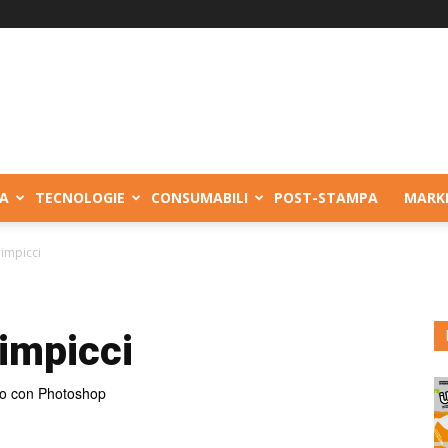
A
TECNOLOGIE
CONSUMABILI
POST-STAMPA
MARK
 impicci
impicci
to con Photoshop