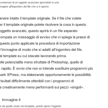
 il contenuto di un oggetto avanzato aprendolo in una
agine all’ingombro del file che si è aperto.
re intatto il template originale. Se il file che volete
r il template originale potete risolvere la cosa in questo
 oggetto avanzato, questo aprirà in un file separato
 compaia un messaggio di avviso che vi spiega la prassi di
questo punto applicate la procedura di importazione
’immagine di modo che si adatti all’ingombro del file.
e al template su cui stavate lavorando prima.
le potenzialità meno sfruttate di Photoshop, quello di
 rapido. È ovvio che non si intende sostituire programmi più
uark XPress, ma elaborando opportunamente le possibilità
sultati difficilmente ottenibili con i programmi di
 ma creativamente meno performanti sui pezzi «singoli».
se da quelle usate nel template, potete aprire l’oggetto