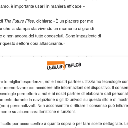
iamo, è importante usarli in maniera efficace.»
 di
The Future Files
, dichiara:
«È un piacere per me
i, anche la stampa sta vivendo un momento di grandi
e e non ancora del tutto conosciuti. Sono impaziente di
er questo settore così affascinante.»
fare incontrare relatori di grande calibro e lungimiranza
lla stampa,» dichiara
Ruth Clougherty
, produttore di
 nostri autorevoli relatori, che prenderanno la parola in un
te accesi dibattiti su come avere successo in questo agile
re le migliori esperienze, noi e i nostri partner utilizziamo tecnologie co
er memorizzare e/o accedere alle informazioni del dispositivo. Il conse
relatori che sono entrati in mercati dove altri non hanno osato
cnologie permetterà a noi e ai nostri partner di elaborare dati personal
gie evitate da altri e che hanno avuto il coraggio di creare
mento durante la navigazione o gli ID univoci su questo sito e di most
ell’innovazione. Il World Print Summit è un evento da non
non) personalizzati. Non acconsentire o ritirare il consenso può influire
mente su alcune caratteristiche e funzioni.
i sotto per acconsentire a quanto sopra o per fare scelte dettagliate. L