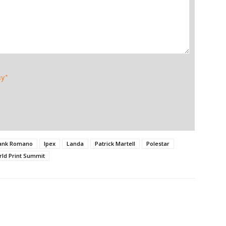
cy*
ank Romano
Ipex
Landa
Patrick Martell
Polestar
ld Print Summit