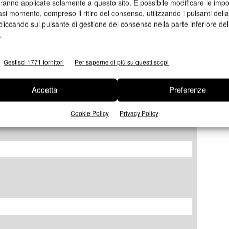
aranno applicate solamente a questo sito. È possibile modificare le impo
asi momento, compreso il ritiro del consenso, utilizzando i pulsanti dell
cliccando sul pulsante di gestione del consenso nella parte inferiore del
ormazioni
.
Gestisci 1771 fornitori
Per saperne di più su questi scopi
Accetta
Preferenze
Cookie Policy
Privacy Policy