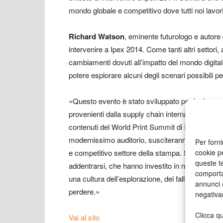
mondo globale e competitivo dove tutti noi lavor
Richard Watson
, eminente futurologo e autore
intervenire a Ipex 2014. Come tanti altri settor
cambiamenti dovuti all’impatto del mondo digital
potere esplorare alcuni degli scenari possibili p
«Questo evento è stato sviluppato per ispirare e 
provenienti dalla supply chain internazionale de
contenuti del World Print Summit di Ipex 2014. «I
modernissimo auditorio, susciteranno sicuramen
Per forni
cookie p
e competitivo settore della stampa. Si tratta di 
queste te
addentrarsi, che hanno investito in nuove tecnolo
comporta
una cultura dell’esplorazione, del fallimento e d
annunci (
perdere.»
negativa
Clicca qu
Vai al sito