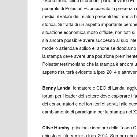
«Sono molto felice di prender parte al World Pr
generale di Polestar. «Considerata la presenza d
media, il valore dei relatori presenti testimonia
storica. Si tratta di un aspetto importante pe
situazione economica molto difficile, non tutti s
sia ancora possibile avere successo al suo int
modello aziendale solido e, anche se dobbiamo acc
la stampa deve avere una posizione preminente nel
Polestar testimoniano che la stampa è ancora un
aspetto risulterà evidente a Ipex 2014 e attrave
Benny Landa
, fondatore e CEO di Landa, aggi
forum per i leader del settore dove esplorare i f
dei consumatori e dei fornitori di servizi alle
cambiamento di paradigma per la stampa nel X
Clive Humby
, principale ideatore della Tesco
chiesto di intervenire a Ipex 2014. Sembra che u