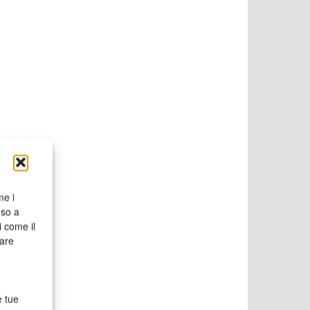
me i
nso a
i come il
rare
e tue