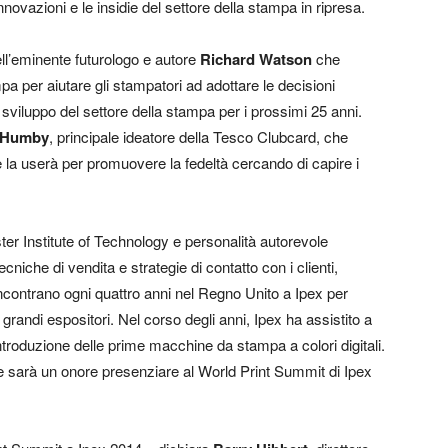
ovazioni e le insidie del settore della stampa in ripresa.
ell’eminente futurologo e autore
Richard Watson
che
a per aiutare gli stampatori ad adottare le decisioni
o sviluppo del settore della stampa per i prossimi 25 anni.
e Humby
, principale ideatore della Tesco Clubcard, che
e la userà per promuovere la fedeltà cercando di capire i
er Institute of Technology e personalità autorevole
ecniche di vendita e strategie di contatto con i clienti,
ncontrano ogni quattro anni nel Regno Unito a Ipex per
grandi espositori. Nel corso degli anni, Ipex ha assistito a
introduzione delle prime macchine da stampa a colori digitali.
e sarà un onore presenziare al World Print Summit di Ipex