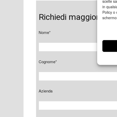
scelte s
in qualsi
Policy o 
Richiedi maggiori inf
schermo
Nome*
Cognome*
Azienda