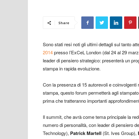
Share
Sono stati resi noti gli ultimi dettagli sul tanto at
2014
presso l’ExCeL London (dal 24 al 29 marzo 2
leader di pensiero strategico: presenterà un prog
stampa in rapida evoluzione.
Con la presenza di 15 autorevoli e coinvolgenti r
stampa, questo forum permetterà agli stampator
prima che tratteranno importanti approfondiment
Il summit, che avrà come tema principale la reddi
numero di personalità, con leader di pensiero d
Technology),
Patrick Martell
(St. Ives Group),