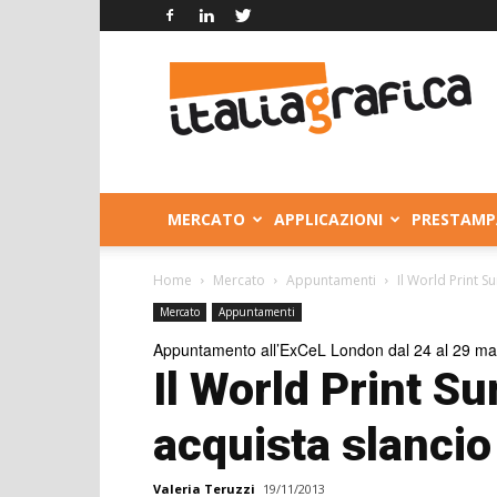
Italia
Grafica
MERCATO
APPLICAZIONI
PRESTAMP
Home
Mercato
Appuntamenti
Il World Print S
Mercato
Appuntamenti
Appuntamento all’ExCeL London dal 24 al 29 m
Il World Print S
acquista slancio
Valeria Teruzzi
19/11/2013