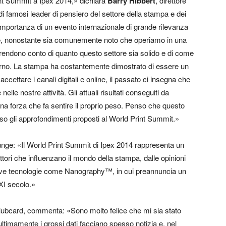
int Summit a Ipex 2014,» dichiara
Barry Hibbert
, direttore
i famosi leader di pensiero del settore della stampa e dei
 l’importanza di un evento internazionale di grande rilevanza
rché, nonostante sia comunemente noto che operiamo in una
i rendono conto di quanto questo settore sia solido e di come
erno. La stampa ha costantemente dimostrato di essere un
ettare i canali digitali e online, il passato ci insegna che
le nostre attività. Gli attuali risultati conseguiti da
a forza che fa sentire il proprio peso. Penso che questo
rso gli approfondimenti proposti al World Print Summit.»
unge: «Il World Print Summit di Ipex 2014 rappresenta un
attori che influenzano il mondo della stampa, dalle opinioni
 nuove tecnologie come Nanography™, in cui preannuncia un
XI secolo.»
 Clubcard, commenta: «Sono molto felice che mi sia stato
ltimamente i grossi dati facciano spesso notizia e, nel