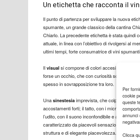
Un etichetta che racconta il v
Il punto di partenza per sviluppare la nuova etich
spumante, un grande classico della cantina Chiar
Chiarlo. La precedente etichetta è stata quindi
attuale, in linea con l’obiettivo di rivolgersi al
ultimi tempi, forte consumatrice di vini spumanti
Il
visual
si compone di colori accesi e tratti ina
forse un occhio, che con curiosità scruta un mond
spesso in sovrapposizione tra loro.
Per forni
cookie p
Una
sinestesia
imprevista, che colpisce e stupisc
queste te
accostamenti forti; il tatto, con i microrilievi e l’
comporta
annunci (
l’udito, con il suono inconfondibile e affusolato de
negativa
caratterizzato da piacevoli sensazioni minerali 
struttura e di elegante piacevolezza.
Clicca qu