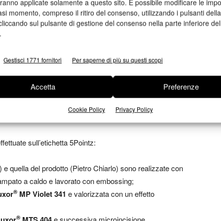
aranno applicate solamente a questo sito. È possibile modificare le impo
asi momento, compreso il ritiro del consenso, utilizzando i pulsanti dell
: uno spumante prodotto con il metodo classico,
cliccando sul pulsante di gestione del consenso nella parte inferiore del
 rivolge a un consumatore più giovane in modo forte, audace,
.
Gestisci 1771 fornitori
Per saperne di più su questi scopi
 semplici e uniche, un’etichetta innovativa e impreziosirla
microincisioni», spiega
Jana Kokrhanek
, Amministratore
Accetta
Preferenze
to, è stato realizzato anche un tubo per contenere la
 il packaging anticipa e racconta la storia dell’etichetta e di
Cookie Policy
Privacy Policy
a freddo».
ffettuate sull’etichetta 5Pointz:
o) e quella del prodotto (Pietro Chiarlo) sono realizzate con
mpato a caldo e lavorato con embossing;
®
uxor
MP Violet 341
e valorizzata con un effetto
®
Luxor
MTS 404
e successiva microincisione.