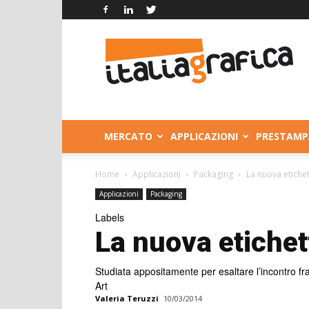
Italia
Grafica
MERCATO
APPLICAZIONI
PRESTAMP
Home
Applicazioni
Packaging
La nuova etiche
Applicazioni
Packaging
Labels
La nuova etichet
Studiata appositamente per esaltare l’incontro fra
Art
Valeria Teruzzi
10/03/2014