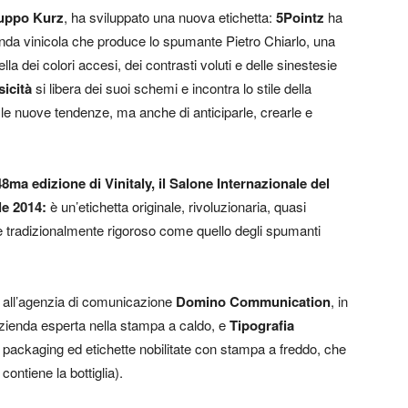
uppo Kurz
, ha sviluppato una nuova etichetta:
5Pointz
ha
ienda vinicola che produce lo spumante Pietro Chiarlo, una
lla dei colori accesi, dei contrasti voluti e delle sinestesie
sicità
si libera dei suoi schemi e incontra lo stile della
 le nuove tendenze, ma anche di anticiparle, crearle e
 48ma edizione di
Vinitaly
, il Salone Internazionale del
ile 2014:
è un’etichetta originale, rivoluzionaria, quasi
e tradizionalmente rigoroso come quello degli spumanti
to all’agenzia di comunicazione
Domino Communication
, in
azienda esperta nella stampa a caldo, e
Tipografia
di packaging ed etichette nobilitate con stampa a freddo, che
ontiene la bottiglia).