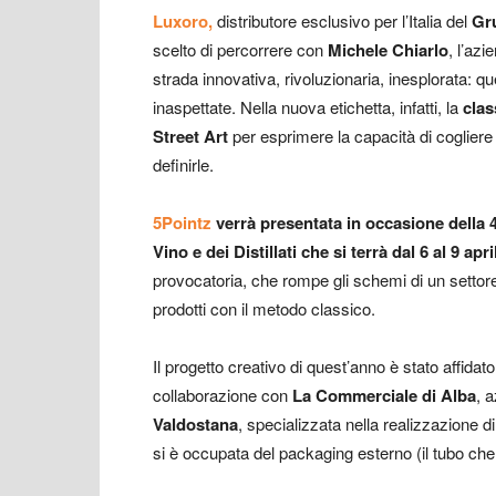
Luxoro,
distributore esclusivo per l’Italia del
Gr
scelto di percorrere con
Michele Chiarlo
, l’az
strada innovativa, rivoluzionaria, inesplorata: que
inaspettate. Nella nuova etichetta, infatti, la
clas
Street Art
per esprimere la capacità di cogliere
definirle.
5Pointz
verrà presentata in occasione della
Vino e dei Distillati che si terrà dal 6 al 9 apr
provocatoria, che rompe gli schemi di un settor
prodotti con il metodo classico.
Il progetto creativo di quest’anno è stato affida
collaborazione con
La Commerciale di Alba
, 
Valdostana
, specializzata nella realizzazione 
si è occupata del packaging esterno (il tubo che c