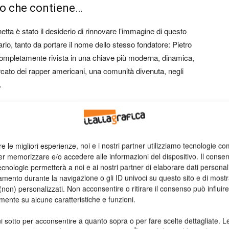
ino che contiene…
etta è stato il desiderio di rinnovare l’immagine di questo
lo, tanto da portare il nome dello stesso fondatore: Pietro
 completamente rivista in una chiave più moderna, dinamica,
 mercato dei rapper americani, una comunità divenuta, negli
.
spettati, che si rincorrono a formare un insieme armonico,
o sempre più frenetico, ricco di contrasti e stimoli diversi,
re le migliori esperienze, noi e i nostri partner utilizziamo tecnologie co
er memorizzare e/o accedere alle informazioni del dispositivo. Il conse
e tutti i sensi: la vista, con i suoi colori accesi e gli
cnologie permetterà a noi e ai nostri partner di elaborare dati personal
effetto sabbiatura ottenuti con i cliché
Hinderer + Mühlich
;
mento durante la navigazione o gli ID univoci su questo sito e di most
non) personalizzati. Non acconsentire o ritirare il consenso può influire
lle bollicine, l’olfatto, con il profumo ricco e avvolgente,
mente su alcune caratteristiche e funzioni.
e naturalmente il gusto, con il suo sapore ampio, di grande
i sotto per acconsentire a quanto sopra o per fare scelte dettagliate. L