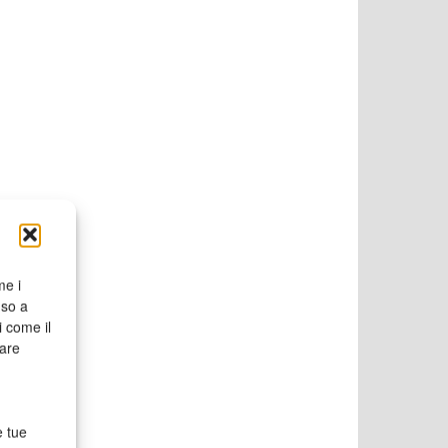
me i
nso a
i come il
rare
e tue