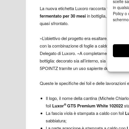
scelte s
in qualsi
La nuova etichetta Luxoro racconta tutto questo
Policy o 
fermentato per 30 mesi
in bottiglia, ma che si
schermo
quasi sfrontato.
«L’obiettivo del progetto era esaltare, con forme
con la combinazione di foglie a caldo, rilievi e 
Delegato di Luxoro. «A completamento del proget
bottiglia: decorato sia all’interno, sia all’esterno,
5POINTZ tramite un uso sapiente della stampa 
Queste le specifiche dei foil e delle lavorazioni e
Il logo, il nome della cantina (Michele Chiarl
®
foil
Luxor
GTS Premium
White 102022
sta
La fascia viola è stampata a caldo con foil
L
sabbiatura;
La parte arancione è stampata a caldo con