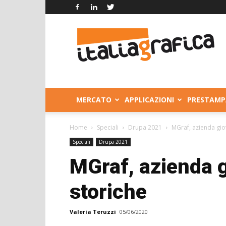
Italia
Grafica
MERCATO
APPLICAZIONI
PRESTAMP
Home
Speciali
Drupa 2021
MGraf, azienda gio
Speciali
Drupa 2021
MGraf, azienda 
storiche
Valeria Teruzzi
05/06/2020