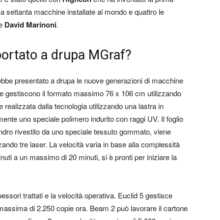
rca settanta macchine installate al mondo e quattro le
re
David Marinoni
.
portato a drupa MGraf?
rebbe presentato a drupa le nuove generazioni di macchine
e gestiscono il formato massimo 76 x 106 cm utilizzando
realizzata dalla tecnologia utilizzando una lastra in
mente uno speciale polimero indurito con raggi UV. Il foglio
cilindro rivestito da uno speciale tessuto gommato, viene
zzando tre laser. La velocità varia in base alla complessità
nuti a un massimo di 20 minuti, si è pronti per iniziare la
ssori trattati e la velocità operativa. Euclid 5 gestisce
massima di 2.250 copie ora. Beam 2 può lavorare il cartone