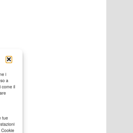
me i
nso a
i come il
rare
e tue
stazioni
a Cookie