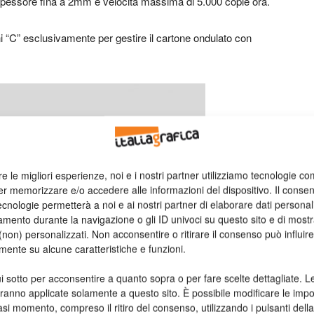
n spessore fina a 2mm e velocità massima di 5.000 copie ora.
ni “C” esclusivamente per gestire il cartone ondulato con
re le migliori esperienze, noi e i nostri partner utilizziamo tecnologie co
er memorizzare e/o accedere alle informazioni del dispositivo. Il conse
cnologie permetterà a noi e ai nostri partner di elaborare dati personal
mento durante la navigazione o gli ID univoci su questo sito e di most
non) personalizzati. Non acconsentire o ritirare il consenso può influire
mente su alcune caratteristiche e funzioni.
i sotto per acconsentire a quanto sopra o per fare scelte dettagliate. L
aranno applicate solamente a questo sito. È possibile modificare le impo
asi momento, compreso il ritiro del consenso, utilizzando i pulsanti dell