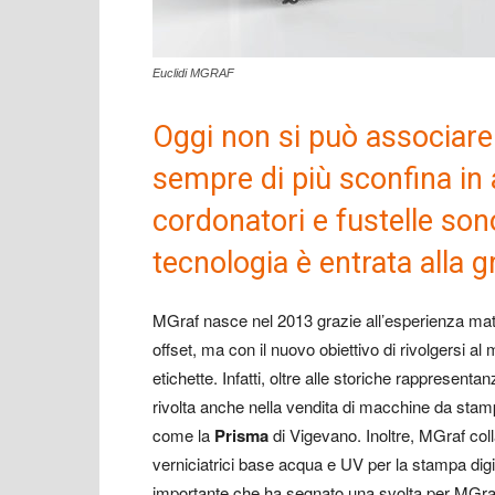
Euclidi MGRAF
Oggi non si può associare i
sempre di più sconfina in a
cordonatori e fustelle s
tecnologia è entrata alla 
MGraf nasce nel 2013 grazie all’esperienza matu
offset, ma con il nuovo obiettivo di rivolgersi al 
etichette. Infatti, oltre alle storiche rappresentan
rivolta anche nella vendita di macchine da stamp
come la
Prisma
di Vigevano. Inoltre, MGraf co
verniciatrici base acqua e UV per la stampa di
importante che ha segnato una svolta per MGraf