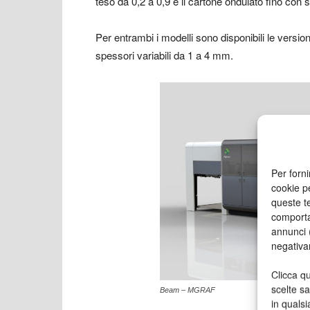
teso da 0,2 a 0,9 e il cartone ondulato fino co
Per entrambi i modelli sono disponibili le versio
spessori variabili da 1 a 4 mm.
Per forni
cookie p
queste te
comporta
annunci (
negativa
Clicca qu
scelte s
Beam – MGRAF
in qualsi