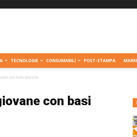
A
TECNOLOGIE
CONSUMABILI
POST-STAMPA
MARK
vane con basi storiche
giovane con basi