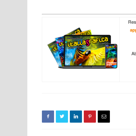
Res
ap
Ab