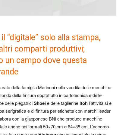
l “digitale” solo alla stampa,
ltri comparti produttivi;
ono un campo dove questa
grande
rata dalla famiglia Marinoni nella vendita delle macchine
mondo della finitura soprattutto in cartotecnica e delle
ze delle piegatrici
Shoei
e delle taglierine
Itoh
l’attività si è
a serigrafica e di finitura per etichette con marchi leader
llabora con la giapponese BNi che produce macchine
gitale anche nei formati 50×70 cm e 64×88 cm. L’accordo
 è stato quello con
Highcon
che ha inventato la prima