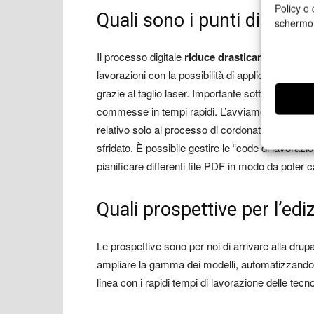
Policy o 
Quali sono i punti di forza
schermo
Il processo digitale
riduce drasticamente i tem
lavorazioni con la possibilità di applicare dati var
grazie al taglio laser. Importante sottolineare c
commesse in tempi rapidi. L’avviamento è più s
relativo solo al processo di cordonatura. Il fogl
sfridato. È possibile gestire le “code di lavoraz
pianificare differenti file PDF in modo da poter c
Quali prospettive per l’ed
Le prospettive sono per noi di arrivare alla dru
ampliare la gamma dei modelli, automatizzando l
linea con i rapidi tempi di lavorazione delle tec