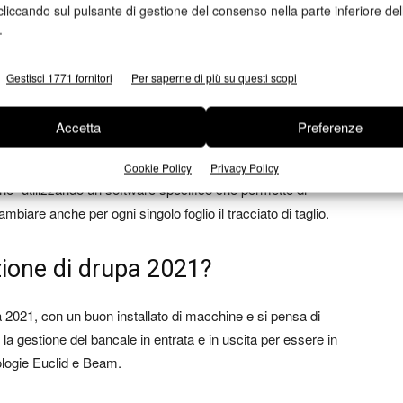
cliccando sul pulsante di gestione del consenso nella parte inferiore del
 della tecnologia?
.
pi e i costi di produzione
aumentando la gamma di
Gestisci 1771 fornitori
Per saperne di più su questi scopi
iabili e innumerevoli possibilità di nobilitazione del lavoro
he la tecnologia permette in tempi rapidi i cambiamenti delle
Accetta
Preferenze
emplice e veloce di una macchina analogica in quanto è
io in uscita prima di essere impilato viene automaticamente
Cookie Policy
Privacy Policy
ione” utilizzando un software specifico che permette di
ambiare anche per ogni singolo foglio il tracciato di taglio.
izione di drupa 2021?
pa 2021, con un buon installato di macchine e si pensa di
a gestione del bancale in entrata e in uscita per essere in
nologie Euclid e Beam.