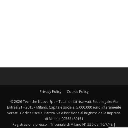
Privacy Policy
Cookie Policy
© 2026 Tecniche Nuove Spa • Tutti i diritti riservati. Sede legale: Via
Eritrea 21 - 20157 Milano. Capitale sociale: 5.000.000 euro interamente
versati. Codice fiscale, Partita Iva e Iscrizione al Registro delle Imprese
di Milano: 00753480151
Registrazione presso il Tribunale di Milano N° 220 del 16/7/48 |