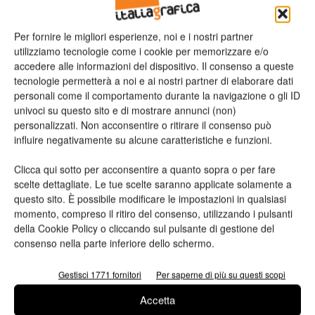
Richiedi maggiori
Per fornire le migliori esperienze, noi e i nostri partner
utilizziamo tecnologie come i cookie per memorizzare e/o
informazioni
accedere alle informazioni del dispositivo. Il consenso a queste
tecnologie permetterà a noi e ai nostri partner di elaborare dati
personali come il comportamento durante la navigazione o gli ID
Nome*
univoci su questo sito e di mostrare annunci (non)
personalizzati. Non acconsentire o ritirare il consenso può
influire negativamente su alcune caratteristiche e funzioni.
Clicca qui sotto per acconsentire a quanto sopra o per fare
scelte dettagliate. Le tue scelte saranno applicate solamente a
Cognome*
questo sito. È possibile modificare le impostazioni in qualsiasi
momento, compreso il ritiro del consenso, utilizzando i pulsanti
della Cookie Policy o cliccando sul pulsante di gestione del
consenso nella parte inferiore dello schermo.
Azienda
Gestisci 1771 fornitori
Per saperne di più su questi scopi
Accetta