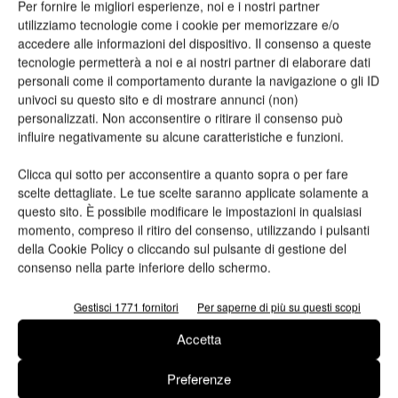
Per fornire le migliori esperienze, noi e i nostri partner
drupa 2021?
utilizziamo tecnologie come i cookie per memorizzare e/o
accedere alle informazioni del dispositivo. Il consenso a queste
tecnologie permetterà a noi e ai nostri partner di elaborare dati
Ritengo sia prematuro parlare delle prospettive per l’edizione
personali come il comportamento durante la navigazione o gli ID
2021. Possiamo comunque affermare sin d’ora che Durst
univoci su questo sito e di mostrare annunci (non)
proporrà interessanti novità sia dal punto di vista tecnologico,
personalizzati. Non acconsentire o ritirare il consenso può
influire negativamente su alcune caratteristiche e funzioni.
sia per quanto riguarda nuovi inchiostri base acqua proprietari
dedicati al mondo della cartotecnica. In particolare, ci
Clicca qui sotto per acconsentire a quanto sopra o per fare
focalizzeremo su
sistemi Single Pass
per grandi tirature, così
scelte dettagliate. Le tue scelte saranno applicate solamente a
come su soluzioni riservate a chi necessita di tirature più
questo sito. È possibile modificare le impostazioni in qualsiasi
momento, compreso il ritiro del consenso, utilizzando i pulsanti
circoscritte. In queste settimane di lockdown, infatti, il nostro
della Cookie Policy o cliccando sul pulsante di gestione del
reparto R&D non ha mai smesso di lavorare sullo sviluppo di
consenso nella parte inferiore dello schermo.
nuove soluzioni da proporre al mercato nei prossimi mesi.
Gestisci 1771 fornitori
Per saperne di più su questi scopi
Accetta
Preferenze
Resta aggiornato sulle
news dal