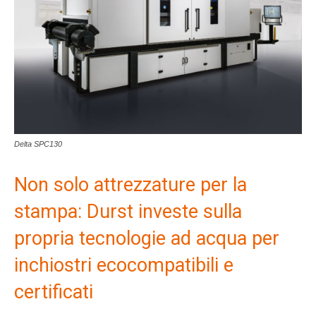
Delta SPC130
Non solo attrezzature per la
stampa: Durst investe sulla
propria tecnologie ad acqua per
inchiostri ecocompatibili e
certificati